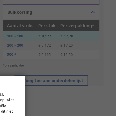
Bulkkorting
Aantal stuks
Per stuk
Per verpakking*
100 - 100
€ 0,177
€ 17,70
200 - 200
€ 0,172
€ 17,20
300 +
€ 0,165
€ 16,50
*prijsindicatie
Voeg toe aan onderdelenlijst
es,
op "Alles
iële
dit niet