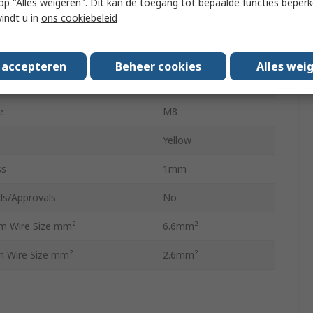
 u op "Alles weigeren". Dit kan de toegang tot bepaalde functies beper
vindt u in
ons cookiebeleid
 Wire Size AWG
10AWG
 Wire Size AWG
12AWG
s accepteren
Beheer cookies
Alles wei
Length
34.7mm
e
M8
Yellow
ss
1mm
ds/Approvals
No
 Wire Size mm²
6.6mm²
 Wire Size mm²
2.6mm²