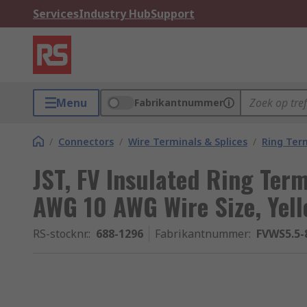
Services
Industry Hub
Support
Menu
Fabrikantnummer
/
Connectors
/
Wire Terminals & Splices
/
Ring Ter
JST, FV Insulated Ring Term
AWG 10 AWG Wire Size, Yel
RS-stocknr.
:
688-1296
Fabrikantnummer
:
FVWS5.5-