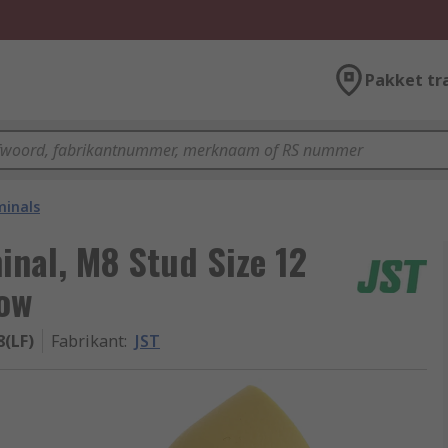
Pakket tr
minals
inal, M8 Stud Size 12
low
8(LF)
Fabrikant
:
JST