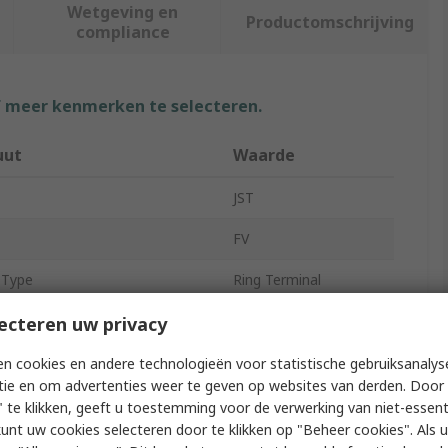
Wetgeving en
Productomschrijving
compliance
f meer kenmerken te selecteren.
uut
Waarde
JST
FV
 Type
Ring Terminal
on
Insulated
ecteren uw privacy
on Material
Vinyl
n cookies en andere technologieën voor statistische gebruiksanalys
tie en om advertenties weer te geven op websites van derden. Door 
ing Diameter
15mm
 te klikken, geeft u toestemming voor de verwerking van niet-essent
kunt uw cookies selecteren door te klikken op "Beheer cookies". Als u 
ing Diameter
8.4mm