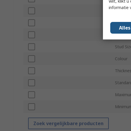
wilt, klikt
informatie 
Maximum
Minimum
Alle
Overall 
Stud Siz
Colour
Thickne
Standar
Maximum
Minimum
Zoek vergelijkbare producten