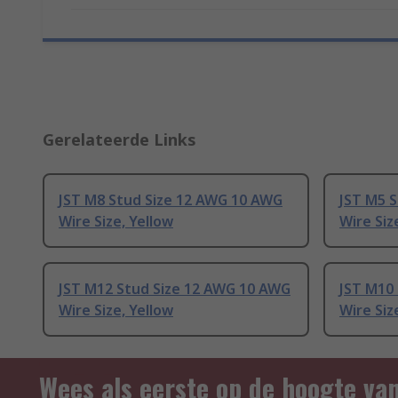
Gerelateerde Links
JST M8 Stud Size 12 AWG 10 AWG
JST M5 
Wire Size, Yellow
Wire Siz
JST M12 Stud Size 12 AWG 10 AWG
JST M10
Wire Size, Yellow
Wire Siz
Wees als eerste op de hoogte va