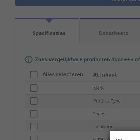
Specificaties
Datasheets
Zoek vergelijkbare producten door een o
Alles selecteren
Attribuut
Merk
Product Type
Series
Insulation
Outer Ring Diameter