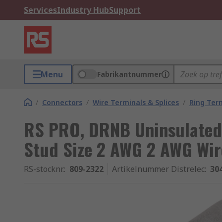
Services
Industry Hub
Support
Menu
Fabrikantnummer
/
Connectors
/
Wire Terminals & Splices
/
Ring Ter
RS PRO, DRNB Uninsulated
Stud Size 2 AWG 2 AWG Wire
RS-stocknr.
:
809-2322
Artikelnummer Distrelec
:
30