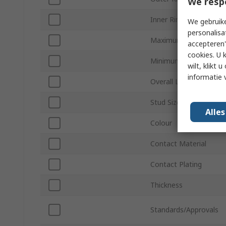
We resp
Inner Ring Diameter
We gebruike
personalisa
Maximum Wire Size A
accepteren"
cookies. U 
Minimum Wire Size A
wilt, klikt
informatie 
Overall Length
Stud Size
Alle
Colour
Contact Material
Contact Plating
Thickness
Standards/Approvals