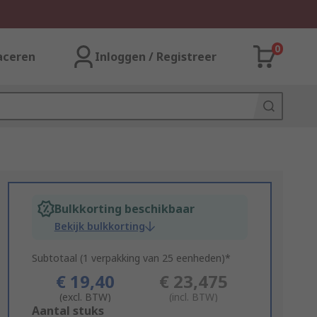
0
aceren
Inloggen / Registreer
Bulkkorting beschikbaar
Bekijk bulkkorting
Subtotaal (1 verpakking van 25 eenheden)*
€ 19,40
€ 23,475
(excl. BTW)
(incl. BTW)
Add
Aantal stuks