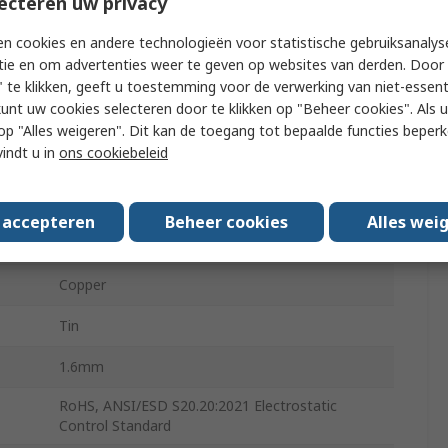
ecteren uw privacy
8.4mm
n cookies en andere technologieën voor statistische gebruiksanalys
tie en om advertenties weer te geven op websites van derden. Door 
WG
2AWG
 te klikken, geeft u toestemming voor de verwerking van niet-essent
kunt uw cookies selecteren door te klikken op "Beheer cookies". Als u 
WG
2AWG
 u op "Alles weigeren". Dit kan de toegang tot bepaalde functies beper
vindt u in
ons cookiebeleid
34mm
8.4 mm
s accepteren
Beheer cookies
Alles wei
Grey
Copper
Tin
1.6mm
RoHS, ANSI/ESD S20.20:2021 Electrostatic
Control Standard