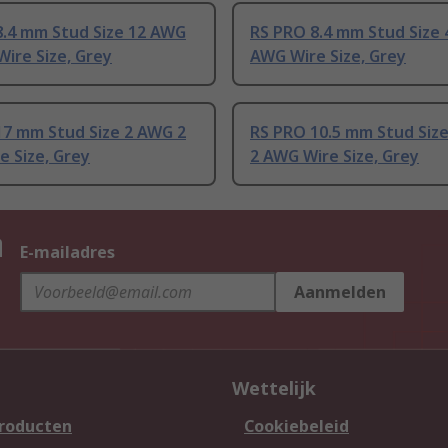
8.4 mm Stud Size 12 AWG
RS PRO 8.4 mm Stud Size
ire Size, Grey
AWG Wire Size, Grey
17 mm Stud Size 2 AWG 2
RS PRO 10.5 mm Stud Siz
 Size, Grey
2 AWG Wire Size, Grey
n
E-mailadres
Aanmelden
Wettelijk
producten
Cookiebeleid