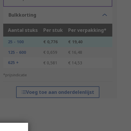
Bulkkorting
Aantal stuks
Per stuk
Per verpakking*
25 - 100
€ 0,776
€ 19,40
125 - 600
€ 0,659
€ 16,48
625 +
€ 0,581
€ 14,53
*prijsindicatie
Voeg toe aan onderdelenlijst