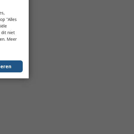
es,
op "Alles
iële
dit niet
ken. Meer
geren