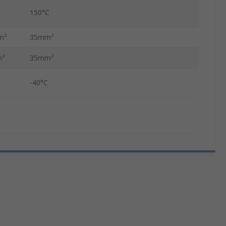
150°C
m²
35mm²
m²
35mm²
-40°C