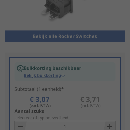
Bekijk alle Rocker Switches
Bulkkorting beschikbaar
Bekijk bulkkorting
Subtotaal (1 eenheid)*
€ 3,07
€ 3,71
(excl. BTW)
(incl. BTW)
Add
Aantal stuks
to
selecteer of typ hoeveelheid
Basket