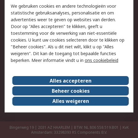
Retouren
Technisch advies
We gebruiken cookies en andere technologieën voor
Track & Trace
statistische gebruiksanalyses, personalisatie en om
advertenties weer te geven op websites van derden.
Wettelijk
Door op "Alles accepteren" te klikken, geeft u
toestemming voor de verwerking van niet-essentiële
Cookiebeleid
Email veiligheid
cookies. U kunt uw cookies selecteren door te klikken op
Privacybeleid
Websitevoorwaarden
"Beheer cookies". Als u dit niet wilt, klikt u op "Alles
weigeren". Dit kan de toegang tot bepaalde functies
Algemene
beperken. Meer informatie vindt u in
ons cookiebeleid
verkoopvoorwaarden
Over RS
Alles accepteren
RS Group
Over ons
Beheer cookies
RS wereldwijd
Werken bij RS
Alles weigeren
ESG
Bingerweg 19 | 2031 AZ HAARLEM | BTW: NL 806 558 519.B01 | KvK
Amsterdam: 33298393
RS Components B.V.