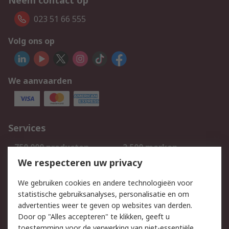
Neem contact op
023 51 66 555
Volg ons op
We aanvaarden
Services
750.000 producten
2.500 merken
Bestellen
Inkoopoplossingen
We respecteren uw privacy
Retouren
Technisch advies
We gebruiken cookies en andere technologieën voor
Track & Trace
statistische gebruiksanalyses, personalisatie en om
advertenties weer te geven op websites van derden.
Wettelijk
Door op "Alles accepteren" te klikken, geeft u
toestemming voor de verwerking van niet-essentiële