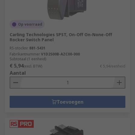
Rocker switch accessories
There are products available for specific use with
rocker switches including connectors, boots,
Op voorraad
covers and mounting panels.
Carling Technologies SPST, On-Off On-None-Off
Rocker Switch Panel
RS-stocknr.
881-5431
Fabrikantnummer
V1D2S00B-AZC00-000
Subtotaal (1 eenheid)
€ 5,94
(excl. BTW)
€ 5,94/eenheid
Aantal
Toevoegen