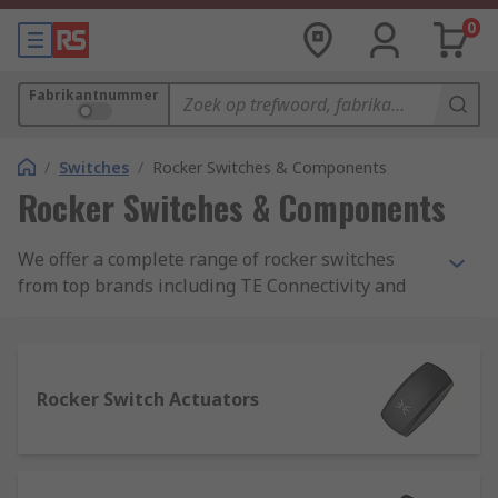
0
Fabrikantnummer
/
Switches
/
Rocker Switches & Components
Rocker Switches & Components
We offer a complete range of rocker switches
from top brands including TE Connectivity and
Eaton. You will also be able to find a complete
range of accessories including rocker switch
LEDs, lenses, connectors, covers and mounting
panels.
Rocker Switch Actuators
What are rocker switches?