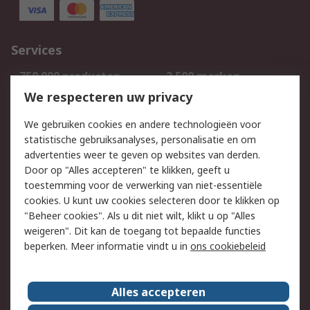
Services
750.000 producten
2.500 merken
Bestellen
Inkoopoplossingen
We respecteren uw privacy
Retouren
Technisch advies
We gebruiken cookies en andere technologieën voor
Track & Trace
statistische gebruiksanalyses, personalisatie en om
advertenties weer te geven op websites van derden.
Wettelijk
Door op "Alles accepteren" te klikken, geeft u
toestemming voor de verwerking van niet-essentiële
Cookiebeleid
Email veiligheid
cookies. U kunt uw cookies selecteren door te klikken op
Privacybeleid
Websitevoorwaarden
"Beheer cookies". Als u dit niet wilt, klikt u op "Alles
weigeren". Dit kan de toegang tot bepaalde functies
Algemene
beperken. Meer informatie vindt u in
ons cookiebeleid
verkoopvoorwaarden
Over RS
Alles accepteren