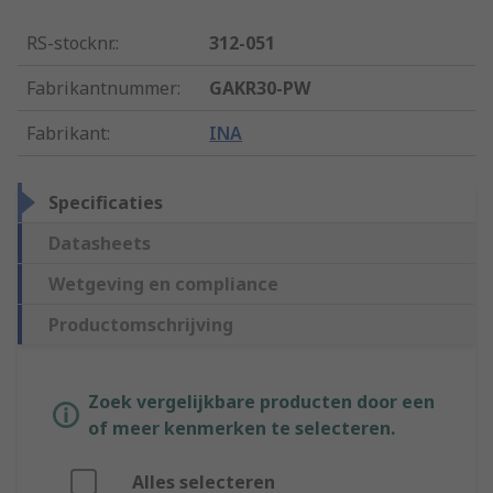
RS-stocknr.
:
312-051
Fabrikantnummer
:
GAKR30-PW
Fabrikant
:
INA
Specificaties
Datasheets
Wetgeving en compliance
Productomschrijving
Zoek vergelijkbare producten door een
of meer kenmerken te selecteren.
Alles selecteren