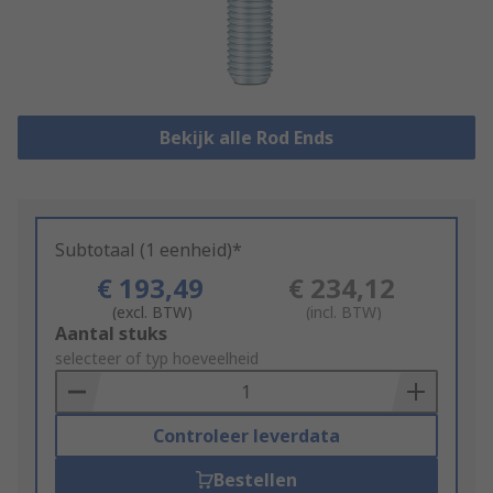
Bekijk alle Rod Ends
Subtotaal (1 eenheid)*
€ 193,49
€ 234,12
(excl. BTW)
(incl. BTW)
Add
Aantal stuks
to
selecteer of typ hoeveelheid
Basket
Controleer leverdata
Bestellen