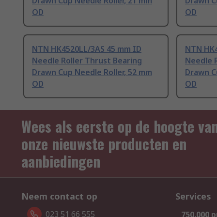
Drawn Cup Needle Roller, 21 mm
Drawn C
OD
OD
NTN HK4520LL/3AS 45 mm ID
NTN HK4
Needle Roller Thrust Bearing
Needle R
Drawn Cup Needle Roller, 52 mm
Drawn C
OD
OD
Wees als eerste op de hoogte va
onze nieuwste producten en
aanbiedingen
Neem contact op
Services
023 51 66 555
750.000 