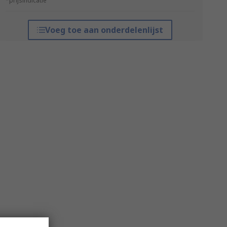
*prijsindicatie
Voeg toe aan onderdelenlijst