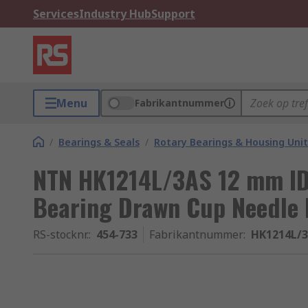
Services
Industry Hub
Support
Menu
Fabrikantnummer
/
Bearings & Seals
/
Rotary Bearings & Housing Unit
NTN HK1214L/3AS 12 mm ID 
Bearing Drawn Cup Needle 
RS-stocknr.
:
454-733
Fabrikantnummer
:
HK1214L/