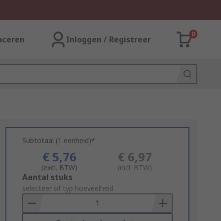
0
aceren
Inloggen / Registreer
Subtotaal (1 eenheid)*
€ 5,76
€ 6,97
(excl. BTW)
(incl. BTW)
Add
Aantal stuks
to
selecteer of typ hoeveelheid
Basket