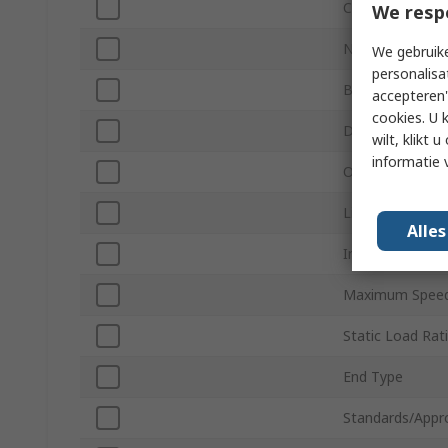
Cage Material
We resp
Number of Row
We gebruike
personalisa
Bearing Materia
accepteren"
cookies. U 
Dynamic Load R
wilt, klikt
informatie 
Outside Diamet
Limiting Speed
Alle
Internal Cleara
Maximum Speed
Static Load Rat
End Type
Standards/Appr