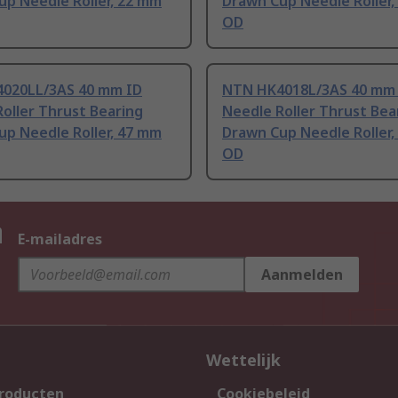
up Needle Roller, 22 mm
Drawn Cup Needle Roller
OD
020LL/3AS 40 mm ID
NTN HK4018L/3AS 40 mm
oller Thrust Bearing
Needle Roller Thrust Bea
up Needle Roller, 47 mm
Drawn Cup Needle Roller
OD
n
E-mailadres
Aanmelden
Wettelijk
producten
Cookiebeleid