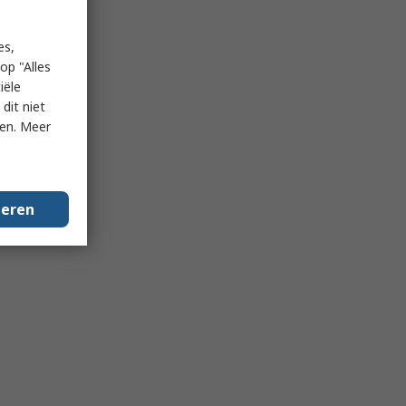
es,
op "Alles
iële
dit niet
ken. Meer
geren