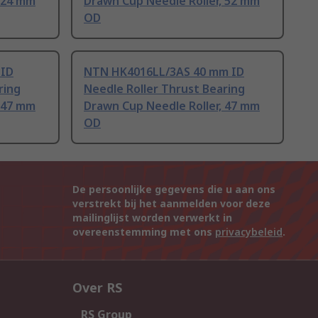
, 24 mm
Drawn Cup Needle Roller, 52 mm
OD
 ID
NTN HK4016LL/3AS 40 mm ID
ring
Needle Roller Thrust Bearing
, 47 mm
Drawn Cup Needle Roller, 47 mm
OD
De persoonlijke gegevens die u aan ons
verstrekt bij het aanmelden voor deze
mailinglijst worden verwerkt in
overeenstemming met ons
privacybeleid
.
Over RS
RS Group