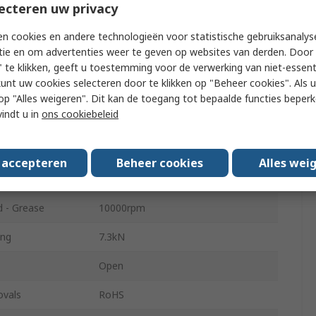
Steel
ecteren uw privacy
s
1
n cookies en andere technologieën voor statistische gebruiksanalys
tie en om advertenties weer te geven op websites van derden. Door 
l
Steel
 te klikken, geeft u toestemming voor de verwerking van niet-essent
kunt uw cookies selecteren door te klikken op "Beheer cookies". Als u 
ating
6.6kN
 u op "Alles weigeren". Dit kan de toegang tot bepaalde functies beper
vindt u in
ons cookiebeleid
er
18mm
10000rpm
s accepteren
Beheer cookies
Alles wei
nce
CN
 - Grease
10000rpm
ing
7.3kN
Open
ovals
RoHS