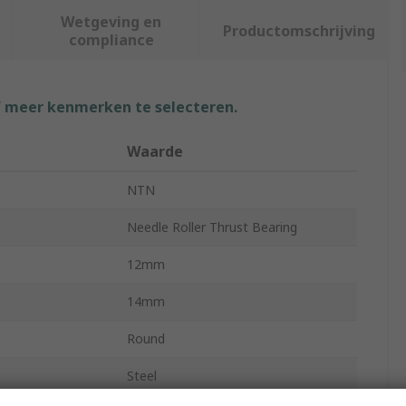
Wetgeving en
Productomschrijving
compliance
f meer kenmerken te selecteren.
Waarde
NTN
Needle Roller Thrust Bearing
12mm
14mm
Round
Steel