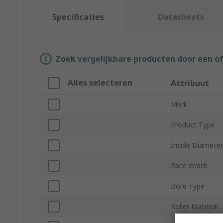
Specificaties
Datasheets
Zoek vergelijkbare producten door een o
Alles selecteren
Attribuut
Merk
Product Type
Inside Diameter
Race Width
Bore Type
Roller Material