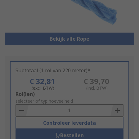
Bekijk alle Rope
Subtotaal (1 rol van 220 meter)*
€ 32,81
€ 39,70
(excl. BTW)
(incl. BTW)
Add
Rol(len)
to
selecteer of typ hoeveelheid
Basket
Controleer leverdata
Bestellen