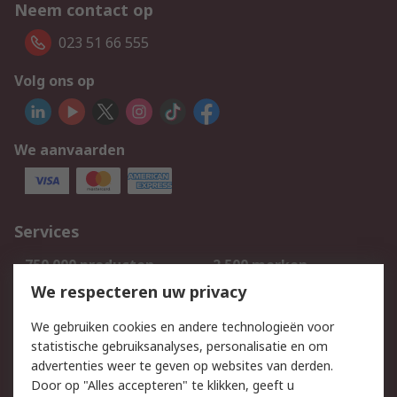
Neem contact op
023 51 66 555
Volg ons op
We aanvaarden
Services
750.000 producten
2.500 merken
Bestellen
Inkoopoplossingen
We respecteren uw privacy
Retouren
Technisch advies
We gebruiken cookies en andere technologieën voor
Track & Trace
statistische gebruiksanalyses, personalisatie en om
advertenties weer te geven op websites van derden.
Wettelijk
Door op "Alles accepteren" te klikken, geeft u