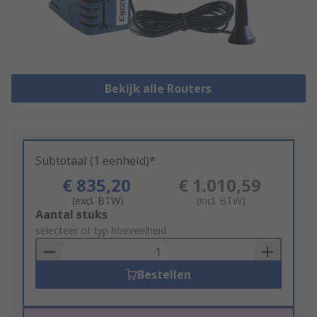
Bekijk alle Routers
Subtotaal (1 eenheid)*
€ 835,20
€ 1.010,59
(excl. BTW)
(incl. BTW)
Add
Aantal stuks
to
selecteer of typ hoeveelheid
Basket
Bestellen