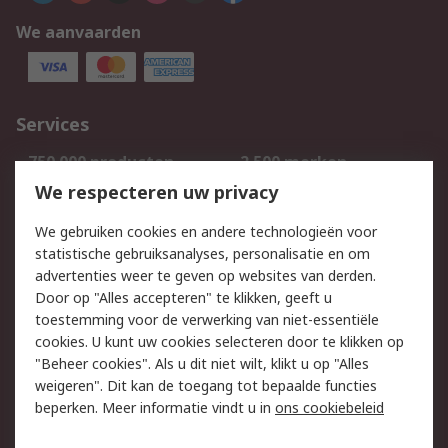
We aanvaarden
Services
750.000 producten
2.500 merken
Bestellen
Inkoopoplossingen
We respecteren uw privacy
Retouren
Technisch advies
We gebruiken cookies en andere technologieën voor
Track & Trace
statistische gebruiksanalyses, personalisatie en om
advertenties weer te geven op websites van derden.
Wettelijk
Door op "Alles accepteren" te klikken, geeft u
toestemming voor de verwerking van niet-essentiële
Cookiebeleid
Email veiligheid
cookies. U kunt uw cookies selecteren door te klikken op
Privacybeleid
Websitevoorwaarden
"Beheer cookies". Als u dit niet wilt, klikt u op "Alles
weigeren". Dit kan de toegang tot bepaalde functies
Algemene
beperken. Meer informatie vindt u in
ons cookiebeleid
verkoopvoorwaarden