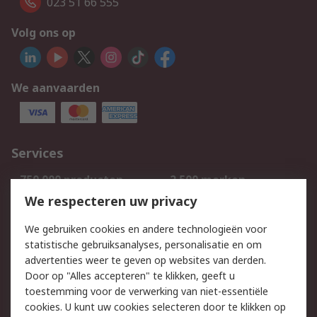
023 51 66 555
Volg ons op
We aanvaarden
Services
750.000 producten
2.500 merken
Bestellen
Inkoopoplossingen
We respecteren uw privacy
Retouren
Technisch advies
We gebruiken cookies en andere technologieën voor
Track & Trace
statistische gebruiksanalyses, personalisatie en om
advertenties weer te geven op websites van derden.
Wettelijk
Door op "Alles accepteren" te klikken, geeft u
toestemming voor de verwerking van niet-essentiële
Cookiebeleid
Email veiligheid
cookies. U kunt uw cookies selecteren door te klikken op