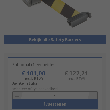
Bekijk alle Safety Barriers
Subtotaal (1 eenheid)*
€ 101,00
€ 122,21
(excl. BTW)
(incl. BTW)
Add
Aantal stuks
to
selecteer of typ hoeveelheid
Basket
Bestellen