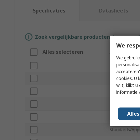
Specificaties
Datasheets
Zoek vergelijkbare producten door een o
We resp
Alles selecteren
Attribuut
We gebruike
personalisa
Merk
accepteren"
cookies. U 
Product Type
wilt, klikt
Barrier Colour
informatie 
Barrier Materia
Alle
Length
Standards/App