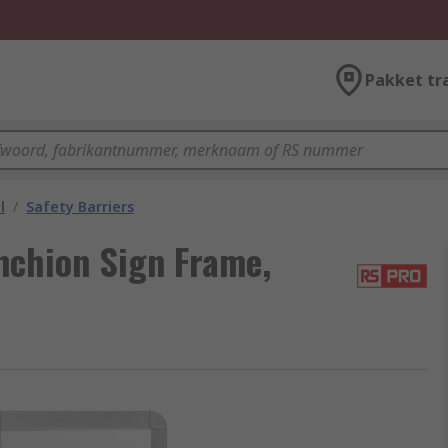
Pakket tr
l
/
Safety Barriers
nchion Sign Frame,