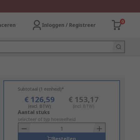
0
aceren
Inloggen / Registreer
Subtotaal (1 eenheid)*
€ 126,59
€ 153,17
(excl. BTW)
(incl. BTW)
Add
Aantal stuks
to
selecteer of typ hoeveelheid
Basket
Bestellen