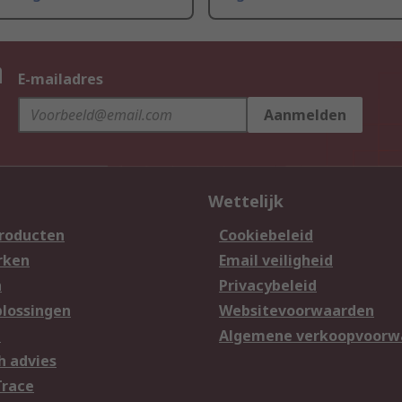
n
E-mailadres
Aanmelden
Wettelijk
producten
Cookiebeleid
rken
Email veiligheid
n
Privacybeleid
lossingen
Websitevoorwaarden
n
Algemene verkoopvoorw
h advies
Trace