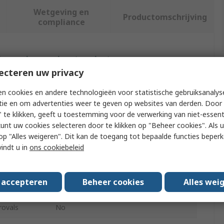
Wetgeving en
Productomschrijving
compliance
f meer kenmerken te selecteren.
ecteren uw privacy
Waarde
n cookies en andere technologieën voor statistische gebruiksanalys
tie en om advertenties weer te geven op websites van derden. Door 
RS PRO
 te klikken, geeft u toestemming voor de verwerking van niet-essent
kunt uw cookies selecteren door te klikken op "Beheer cookies". Als u 
Barrier & Stanchion Sign Frame
 u op "Alles weigeren". Dit kan de toegang tot bepaalde functies beper
Grey
vindt u in
ons cookiebeleid
l
Aluminium
s accepteren
Beheer cookies
Alles wei
460mm
rovals
No