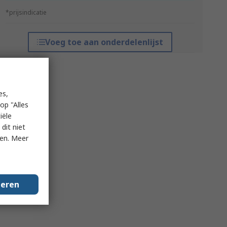
*prijsindicatie
Voeg toe aan onderdelenlijst
es,
op "Alles
iële
dit niet
ken. Meer
geren