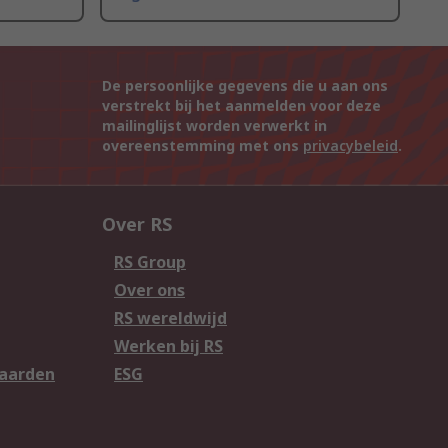
De persoonlijke gegevens die u aan ons
verstrekt bij het aanmelden voor deze
mailinglijst worden verwerkt in
overeenstemming met ons
privacybeleid
.
Over RS
RS Group
Over ons
RS wereldwijd
Werken bij RS
aarden
ESG