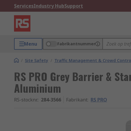
Services
Industry Hub
Support
Menu
Fabrikantnummer
/
Site Safety
/
Traffic Management & Crowd Contro
RS PRO Grey Barrier & Sta
Aluminium
RS-stocknr.
:
284-3566
Fabrikant
:
RS PRO