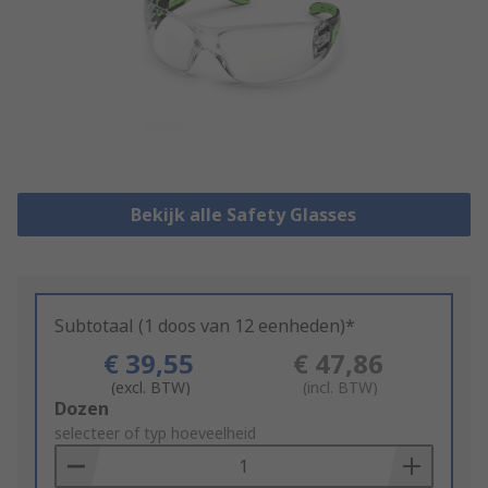
Bekijk alle Safety Glasses
Subtotaal (1 doos van 12 eenheden)*
€ 39,55
€ 47,86
(excl. BTW)
(incl. BTW)
Add
Dozen
to
selecteer of typ hoeveelheid
Basket