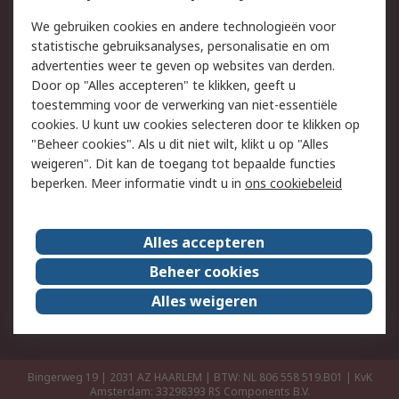
Retouren
Technisch advies
We gebruiken cookies en andere technologieën voor
Track & Trace
statistische gebruiksanalyses, personalisatie en om
advertenties weer te geven op websites van derden.
Wettelijk
Door op "Alles accepteren" te klikken, geeft u
toestemming voor de verwerking van niet-essentiële
Cookiebeleid
Email veiligheid
cookies. U kunt uw cookies selecteren door te klikken op
Privacybeleid
Websitevoorwaarden
"Beheer cookies". Als u dit niet wilt, klikt u op "Alles
weigeren". Dit kan de toegang tot bepaalde functies
Algemene
beperken. Meer informatie vindt u in
ons cookiebeleid
verkoopvoorwaarden
Over RS
Alles accepteren
RS Group
Over ons
Beheer cookies
RS wereldwijd
Werken bij RS
Alles weigeren
ESG
Bingerweg 19 | 2031 AZ HAARLEM | BTW: NL 806 558 519.B01 | KvK
Amsterdam: 33298393
RS Components B.V.