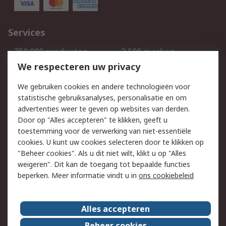
Services
750.000 producten
2.500 merken
Bestellen
Inkoopoplossingen
We respecteren uw privacy
Retouren
Technisch advies
We gebruiken cookies en andere technologieën voor
Track & Trace
statistische gebruiksanalyses, personalisatie en om
advertenties weer te geven op websites van derden.
Wettelijk
Door op "Alles accepteren" te klikken, geeft u
toestemming voor de verwerking van niet-essentiële
Cookiebeleid
Email veiligheid
cookies. U kunt uw cookies selecteren door te klikken op
Privacybeleid
Websitevoorwaarden
"Beheer cookies". Als u dit niet wilt, klikt u op "Alles
weigeren". Dit kan de toegang tot bepaalde functies
Algemene
beperken. Meer informatie vindt u in
ons cookiebeleid
verkoopvoorwaarden
Over RS
Alles accepteren
RS Group
Over ons
Beheer cookies