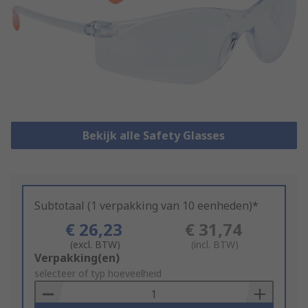
Bekijk alle Safety Glasses
Subtotaal (1 verpakking van 10 eenheden)*
€ 26,23
€ 31,74
(excl. BTW)
(incl. BTW)
Add
Verpakking(en)
to
selecteer of typ hoeveelheid
Basket