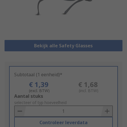
Bekijk alle Safety Glasses
Subtotaal (1 eenheid)*
€ 1,39
€ 1,68
(excl. BTW)
(incl. BTW)
Add
Aantal stuks
to
selecteer of typ hoeveelheid
Basket
Controleer leverdata