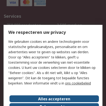
Services
750.000 producten
2.500 merken
Bestellen
Inkoopoplossingen
We respecteren uw privacy
Retouren
Technisch advies
We gebruiken cookies en andere technologieën voor
Track & Trace
statistische gebruiksanalyses, personalisatie en om
advertenties weer te geven op websites van derden.
Wettelijk
Door op "Alles accepteren" te klikken, geeft u
toestemming voor de verwerking van niet-essentiële
Cookiebeleid
Email veiligheid
cookies. U kunt uw cookies selecteren door te klikken op
Privacybeleid
Websitevoorwaarden
"Beheer cookies". Als u dit niet wilt, klikt u op "Alles
weigeren". Dit kan de toegang tot bepaalde functies
Algemene
beperken. Meer informatie vindt u in
ons cookiebeleid
verkoopvoorwaarden
Over RS
Alles accepteren
RS Group
Over ons