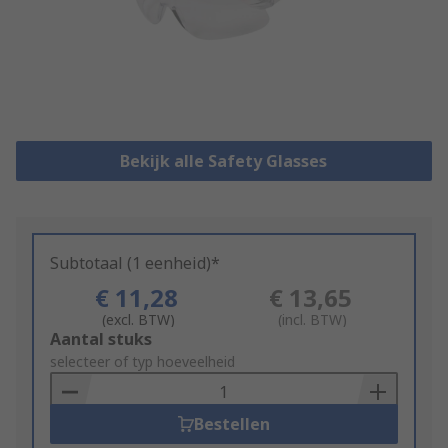
Bekijk alle Safety Glasses
Subtotaal (1 eenheid)*
€ 11,28
€ 13,65
(excl. BTW)
(incl. BTW)
Add
Aantal stuks
to
selecteer of typ hoeveelheid
Basket
Bestellen