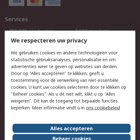
Services
750.000 producten
2.500 merken
Bestellen
Inkoopoplossingen
We respecteren uw privacy
Retouren
Technisch advies
We gebruiken cookies en andere technologieën voor
Track & Trace
statistische gebruiksanalyses, personalisatie en om
advertenties weer te geven op websites van derden.
Wettelijk
Door op "Alles accepteren" te klikken, geeft u
toestemming voor de verwerking van niet-essentiële
Cookiebeleid
Email veiligheid
cookies. U kunt uw cookies selecteren door te klikken op
Privacybeleid
Websitevoorwaarden
"Beheer cookies". Als u dit niet wilt, klikt u op "Alles
weigeren". Dit kan de toegang tot bepaalde functies
Algemene
beperken. Meer informatie vindt u in
ons cookiebeleid
verkoopvoorwaarden
Over RS
Alles accepteren
RS Group
Over ons
Beheer cookies