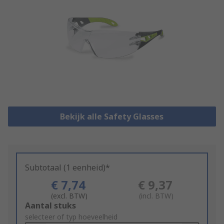
Bekijk alle Safety Glasses
Subtotaal (1 eenheid)*
€ 7,74
€ 9,37
(excl. BTW)
(incl. BTW)
Add
Aantal stuks
to
selecteer of typ hoeveelheid