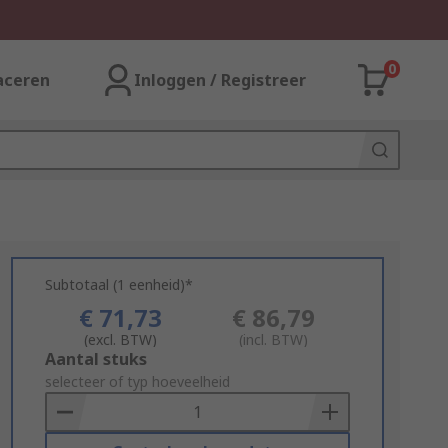
0
aceren
Inloggen / Registreer
Subtotaal (1 eenheid)*
€ 71,73
€ 86,79
(excl. BTW)
(incl. BTW)
Add
Aantal stuks
to
selecteer of typ hoeveelheid
Basket