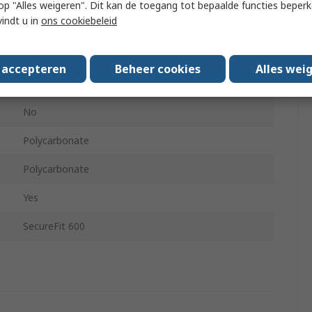
 u op "Alles weigeren". Dit kan de toegang tot bepaalde functies beper
vindt u in
ons cookiebeleid
Semi-rimless
EN 166:2001
s accepteren
Beheer cookies
Alles wei
No
No
Polycarbonate
Polycarbonate
Yes
SecureFit 600