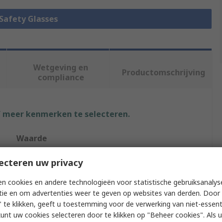
 Safety Glasses
Wetgeving en
Productomschrijving
compliance
f meer kenmerken te selecteren.
Waarde
3M
ecteren uw privacy
Safety Glasses
n cookies en andere technologieën voor statistische gebruiksanalys
tie en om advertenties weer te geven op websites van derden. Door 
Polarised
 te klikken, geeft u toestemming voor de verwerking van niet-essent
kunt uw cookies selecteren door te klikken op "Beheer cookies". Als u 
Anti-Scratch, Anti-Scratch Coating, Anti-Fog Coating