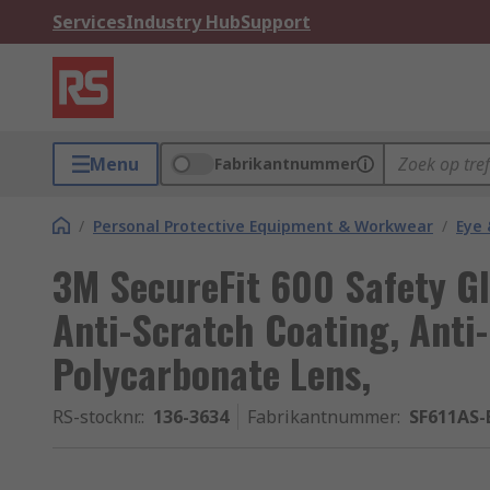
Services
Industry Hub
Support
Menu
Fabrikantnummer
/
Personal Protective Equipment & Workwear
/
Eye 
3M SecureFit 600 Safety Gl
Anti-Scratch Coating, Anti
Polycarbonate Lens,
RS-stocknr.
:
136-3634
Fabrikantnummer
:
SF611AS-