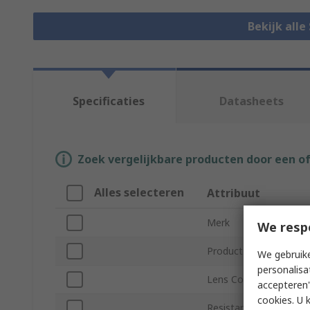
Bekijk alle
Specificaties
Datasheets
Zoek vergelijkbare producten door een o
Alles selecteren
Attribuut
Merk
We resp
Product Type
We gebruike
personalisa
Lens Colour
accepteren"
cookies. U 
Resistance Features