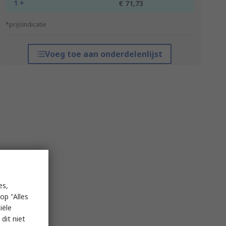
1 +
€ 71,73
*prijsindicatie
Voeg toe aan onderdelenlijst
es,
op "Alles
iële
dit niet