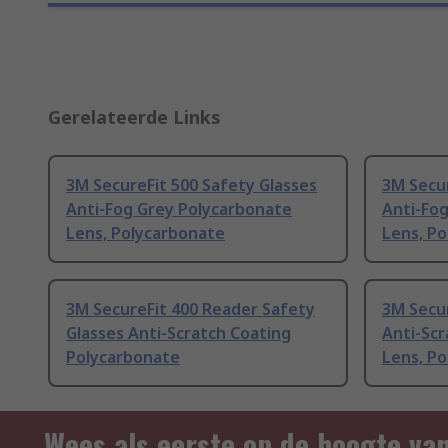
Gerelateerde Links
3M SecureFit 500 Safety Glasses
3M Secur
Anti-Fog Grey Polycarbonate
Anti-Fog
Lens, Polycarbonate
Lens, P
3M SecureFit 400 Reader Safety
3M Secur
Glasses Anti-Scratch Coating
Anti-Sc
Polycarbonate
Lens, P
Wees als eerste op de hoogte va