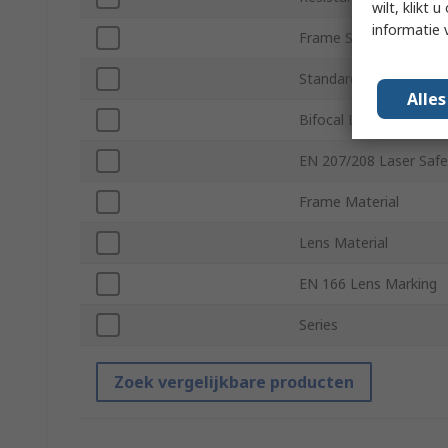
wilt, klikt
informatie 
Frame Style
Standards/Approvals
Alle
Bifocal Lens
EN 207/208 Laser Safe
Frame Material
Lens Material
EN 166 Lens Marking
Series
Zoek vergelijkbare producten