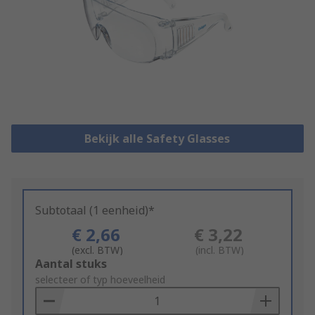
Bekijk alle Safety Glasses
Subtotaal (1 eenheid)*
€ 2,66
€ 3,22
(excl. BTW)
(incl. BTW)
Add
Aantal stuks
to
selecteer of typ hoeveelheid
Basket