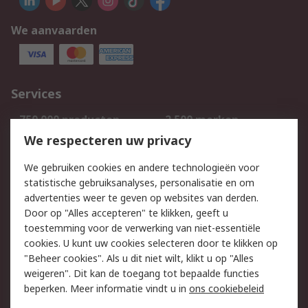
We aanvaarden
Services
750.000 producten
2.500 merken
Bestellen
Inkoopoplossingen
We respecteren uw privacy
Retouren
Technisch advies
We gebruiken cookies en andere technologieën voor
Track & Trace
statistische gebruiksanalyses, personalisatie en om
advertenties weer te geven op websites van derden.
Wettelijk
Door op "Alles accepteren" te klikken, geeft u
toestemming voor de verwerking van niet-essentiële
Cookiebeleid
Email veiligheid
cookies. U kunt uw cookies selecteren door te klikken op
Privacybeleid
Websitevoorwaarden
"Beheer cookies". Als u dit niet wilt, klikt u op "Alles
weigeren". Dit kan de toegang tot bepaalde functies
Algemene
beperken. Meer informatie vindt u in
ons cookiebeleid
verkoopvoorwaarden