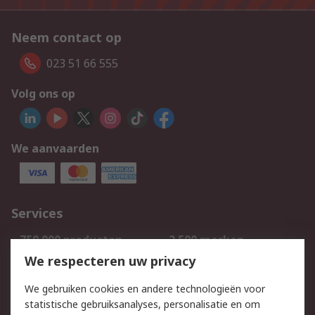
Neem contact op
023 51 66 555
Volg ons op
We aanvaarden
Services
750.000 producten
2.500 merken
Bestellen
Inkoopoplossingen
We respecteren uw privacy
Retouren
Technisch advies
We gebruiken cookies en andere technologieën voor
Track & Trace
statistische gebruiksanalyses, personalisatie en om