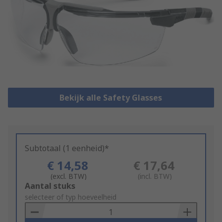
Bekijk alle Safety Glasses
Subtotaal (1 eenheid)*
€ 14,58
€ 17,64
(excl. BTW)
(incl. BTW)
Add
Aantal stuks
to
selecteer of typ hoeveelheid
Basket