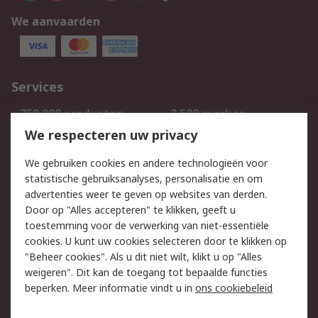
We aanvaarden
Services
750.000 producten
2.500 merken
Bestellen
Inkoopoplossingen
We respecteren uw privacy
Retouren
Technisch advies
We gebruiken cookies en andere technologieën voor
Track & Trace
statistische gebruiksanalyses, personalisatie en om
advertenties weer te geven op websites van derden.
Wettelijk
Door op "Alles accepteren" te klikken, geeft u
toestemming voor de verwerking van niet-essentiële
Cookiebeleid
Email veiligheid
cookies. U kunt uw cookies selecteren door te klikken op
Privacybeleid
Websitevoorwaarden
"Beheer cookies". Als u dit niet wilt, klikt u op "Alles
weigeren". Dit kan de toegang tot bepaalde functies
Algemene
beperken. Meer informatie vindt u in
ons cookiebeleid
verkoopvoorwaarden