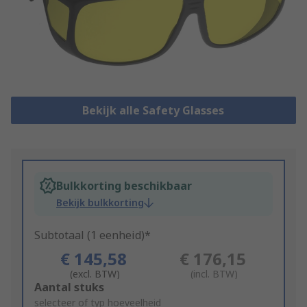
Bekijk alle Safety Glasses
Bulkkorting beschikbaar
Bekijk bulkkorting
Subtotaal (1 eenheid)*
€ 145,58
€ 176,15
(excl. BTW)
(incl. BTW)
Add
Aantal stuks
to
selecteer of typ hoeveelheid