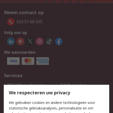
Neem contact op
023 51 66 555
Volg ons op
We aanvaarden
Services
750.000 producten
2.500 merken
Bestellen
Inkoopoplossingen
We respecteren uw privacy
Retouren
Technisch advies
We gebruiken cookies en andere technologieën voor
Track & Trace
statistische gebruiksanalyses, personalisatie en om