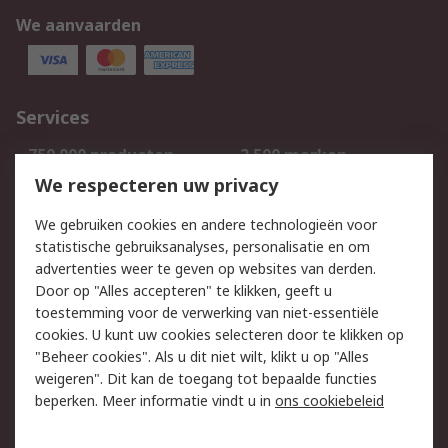
We aanvaarden
Services
750.000 producten
2.500 merken
Bestellen
Inkoopoplossingen
We respecteren uw privacy
Retouren
Technisch advies
We gebruiken cookies en andere technologieën voor
Track & Trace
statistische gebruiksanalyses, personalisatie en om
advertenties weer te geven op websites van derden.
Wettelijk
Door op "Alles accepteren" te klikken, geeft u
toestemming voor de verwerking van niet-essentiële
Cookiebeleid
Email veiligheid
cookies. U kunt uw cookies selecteren door te klikken op
Privacybeleid
Websitevoorwaarden
"Beheer cookies". Als u dit niet wilt, klikt u op "Alles
weigeren". Dit kan de toegang tot bepaalde functies
Algemene
beperken. Meer informatie vindt u in
ons cookiebeleid
verkoopvoorwaarden