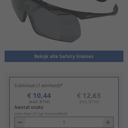
Bekijk alle Safety Glasses
Subtotaal (1 eenheid)*
€ 10,44
€ 12,63
(excl. BTW)
(incl. BTW)
Add
Aantal stuks
to
selecteer of typ hoeveelheid
Basket