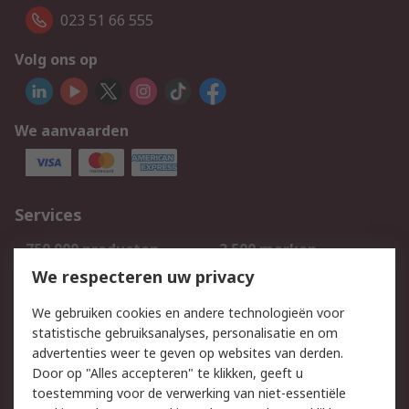
023 51 66 555
Volg ons op
We aanvaarden
Services
750.000 producten
2.500 merken
Bestellen
Inkoopoplossingen
We respecteren uw privacy
Retouren
Technisch advies
We gebruiken cookies en andere technologieën voor
Track & Trace
statistische gebruiksanalyses, personalisatie en om
advertenties weer te geven op websites van derden.
Wettelijk
Door op "Alles accepteren" te klikken, geeft u
toestemming voor de verwerking van niet-essentiële
Cookiebeleid
Email veiligheid