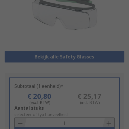
Bekijk alle Safety Glasses
Subtotaal (1 eenheid)*
€ 20,80
€ 25,17
(excl. BTW)
(incl. BTW)
Add
Aantal stuks
to
selecteer of typ hoeveelheid
Basket