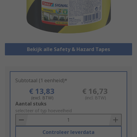
Bekijk alle Safety & Hazard Tapes
Subtotaal (1 eenheid)*
€ 13,83
€ 16,73
(excl. BTW)
(incl. BTW)
Add
Aantal stuks
to
selecteer of typ hoeveelheid
Basket
Controleer leverdata