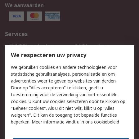
We aanvaarden
Services
750.000 producten
2.500 merken
Bestellen
Inkoopoplossingen
We respecteren uw privacy
Retouren
Technisch advies
We gebruiken cookies en andere technologieën voor
Track & Trace
statistische gebruiksanalyses, personalisatie en om
advertenties weer te geven op websites van derden.
Wettelijk
Door op "Alles accepteren" te klikken, geeft u
toestemming voor de verwerking van niet-essentiële
Cookiebeleid
Email veiligheid
cookies. U kunt uw cookies selecteren door te klikken op
Privacybeleid
Websitevoorwaarden
"Beheer cookies". Als u dit niet wilt, klikt u op "Alles
weigeren". Dit kan de toegang tot bepaalde functies
Algemene
beperken. Meer informatie vindt u in
ons cookiebeleid
verkoopvoorwaarden