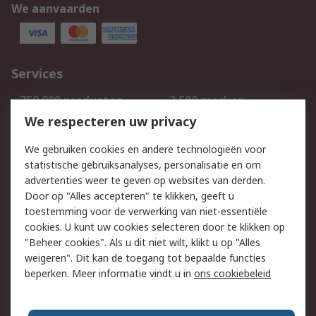
We aanvaarden
Services
750.000 producten
2.500 merken
Bestellen
Inkoopoplossingen
We respecteren uw privacy
Retouren
Technisch advies
We gebruiken cookies en andere technologieën voor
Track & Trace
statistische gebruiksanalyses, personalisatie en om
advertenties weer te geven op websites van derden.
Wettelijk
Door op "Alles accepteren" te klikken, geeft u
toestemming voor de verwerking van niet-essentiële
Cookiebeleid
Email veiligheid
cookies. U kunt uw cookies selecteren door te klikken op
Privacybeleid
Websitevoorwaarden
"Beheer cookies". Als u dit niet wilt, klikt u op "Alles
weigeren". Dit kan de toegang tot bepaalde functies
Algemene
beperken. Meer informatie vindt u in
ons cookiebeleid
verkoopvoorwaarden
Over RS