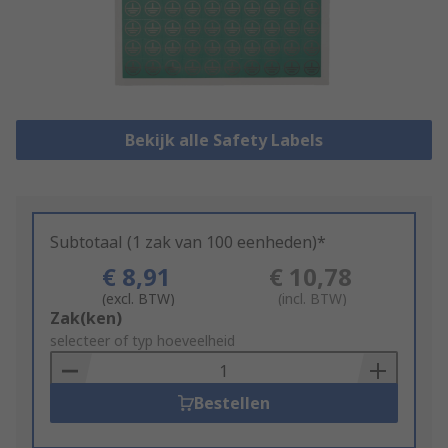
Bekijk alle Safety Labels
Subtotaal (1 zak van 100 eenheden)*
€ 8,91
€ 10,78
(excl. BTW)
(incl. BTW)
Add
Zak(ken)
to
selecteer of typ hoeveelheid
Basket
Bestellen