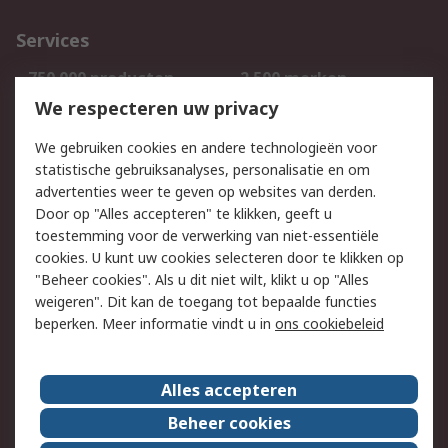
Services
750.000 producten
2.500 merken
Bestellen
Inkoopoplossingen
We respecteren uw privacy
Retouren
Technisch advies
We gebruiken cookies en andere technologieën voor
Track & Trace
statistische gebruiksanalyses, personalisatie en om
advertenties weer te geven op websites van derden.
Wettelijk
Door op "Alles accepteren" te klikken, geeft u
toestemming voor de verwerking van niet-essentiële
Cookiebeleid
Email veiligheid
cookies. U kunt uw cookies selecteren door te klikken op
Privacybeleid
Websitevoorwaarden
"Beheer cookies". Als u dit niet wilt, klikt u op "Alles
weigeren". Dit kan de toegang tot bepaalde functies
Algemene
beperken. Meer informatie vindt u in
ons cookiebeleid
verkoopvoorwaarden
Over RS
Alles accepteren
RS Group
Over ons
Beheer cookies
RS wereldwijd
Werken bij RS