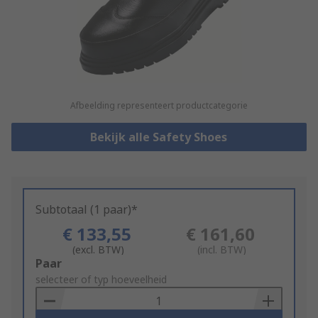
Afbeelding representeert productcategorie
Bekijk alle Safety Shoes
Subtotaal (1 paar)*
€ 133,55
€ 161,60
(excl. BTW)
(incl. BTW)
Add
Paar
to
selecteer of typ hoeveelheid
Basket