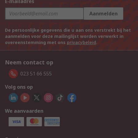
E-mailadres
Aanmelden
De persoonlijke gegevens die u aan ons verstrekt bij het
aanmelden voor deze mailinglijst worden verwerkt in
overeenstemming met ons
privacybeleid
.
Neem contact op
023 51 66 555
Volg ons op
We aanvaarden