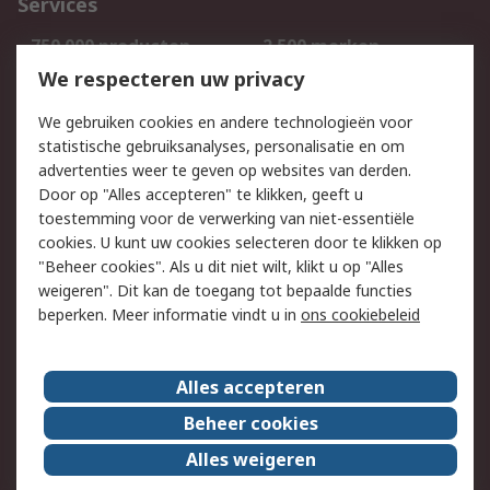
Services
750.000 producten
2.500 merken
Bestellen
Inkoopoplossingen
We respecteren uw privacy
Retouren
Technisch advies
We gebruiken cookies en andere technologieën voor
Track & Trace
statistische gebruiksanalyses, personalisatie en om
advertenties weer te geven op websites van derden.
Wettelijk
Door op "Alles accepteren" te klikken, geeft u
toestemming voor de verwerking van niet-essentiële
Cookiebeleid
Email veiligheid
cookies. U kunt uw cookies selecteren door te klikken op
Privacybeleid
Websitevoorwaarden
"Beheer cookies". Als u dit niet wilt, klikt u op "Alles
weigeren". Dit kan de toegang tot bepaalde functies
Algemene
beperken. Meer informatie vindt u in
ons cookiebeleid
verkoopvoorwaarden
Over RS
Alles accepteren
RS Group
Over ons
Beheer cookies
RS wereldwijd
Werken bij RS
Alles weigeren
ESG