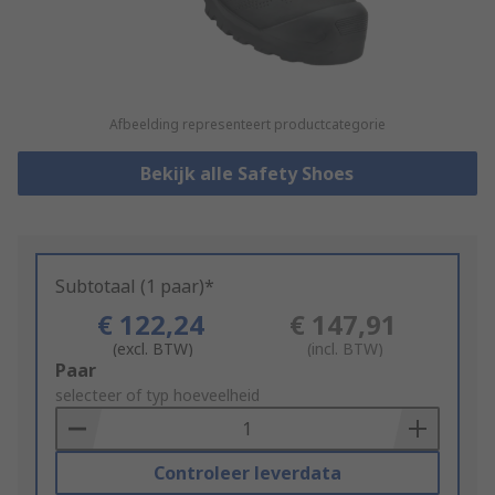
Afbeelding representeert productcategorie
Bekijk alle Safety Shoes
Subtotaal (1 paar)*
€ 122,24
€ 147,91
(excl. BTW)
(incl. BTW)
Add
Paar
to
selecteer of typ hoeveelheid
Basket
Controleer leverdata