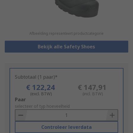
Afbeelding representeert productcategorie
Bekijk alle Safety Shoes
Subtotaal (1 paar)*
€ 122,24
€ 147,91
(excl. BTW)
(incl. BTW)
Add
Paar
to
selecteer of typ hoeveelheid
Basket
Controleer leverdata