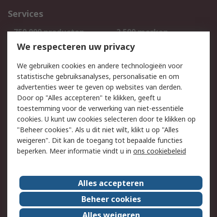
Services
750.000 producten
2.500 merken
Bestellen
Inkoopoplossingen
We respecteren uw privacy
Retouren
Technisch advies
We gebruiken cookies en andere technologieën voor
Track & Trace
statistische gebruiksanalyses, personalisatie en om
advertenties weer te geven op websites van derden.
Wettelijk
Door op "Alles accepteren" te klikken, geeft u
toestemming voor de verwerking van niet-essentiële
Cookiebeleid
Email veiligheid
cookies. U kunt uw cookies selecteren door te klikken op
Privacybeleid
Websitevoorwaarden
"Beheer cookies". Als u dit niet wilt, klikt u op "Alles
weigeren". Dit kan de toegang tot bepaalde functies
Algemene
beperken. Meer informatie vindt u in
ons cookiebeleid
verkoopvoorwaarden
Over RS
Alles accepteren
RS Group
Over ons
Beheer cookies
RS wereldwijd
Werken bij RS
Alles weigeren