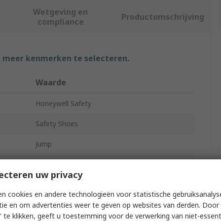
Wetgeving en
Productomschrijving
compliance
f meer kenmerken te selecteren.
Waarde
Honeywell Safety
Safety Shoes
Jump
Unisex
ecteren uw privacy
48
n cookies en andere technologieën voor statistische gebruiksanalys
13.5
tie en om advertenties weer te geven op websites van derden. Door 
 te klikken, geeft u toestemming voor de verwerking van niet-essent