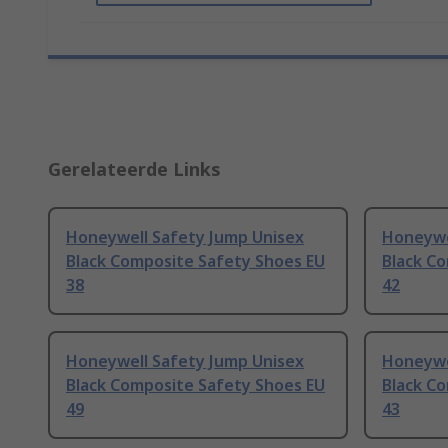
Gerelateerde Links
Honeywell Safety Jump Unisex
Honeywe
Black Composite Safety Shoes EU
Black C
38
42
Honeywell Safety Jump Unisex
Honeywe
Black Composite Safety Shoes EU
Black C
49
43