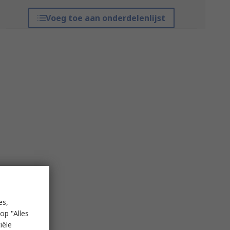
Voeg toe aan onderdelenlijst
es,
op "Alles
iële