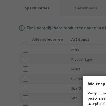
Specificaties
Datasheets
Zoek vergelijkbare producten door een o
Alles selecteren
Attribuut
Merk
Product Type
Series
Gender
We resp
Size EU
We gebruike
Size UK
personalisa
accepteren"