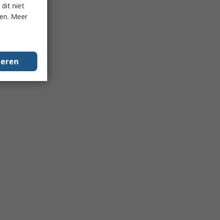
dit niet
ken. Meer
geren