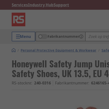
Services
Industry Hub
Support
Menu
Fabrikantnummer
/
Personal Protective Equipment & Workwear
/
Saf
Honeywell Safety Jump Uni
Safety Shoes, UK 13.5, EU 
RS-stocknr.
:
240-0316
Fabrikantnummer
:
6246165-