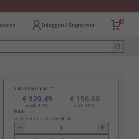
0
aceren
Inloggen / Registreer
Subtotaal (1 paar)*
€ 129,49
€ 156,68
(excl. BTW)
(incl. BTW)
Add
Paar
to
selecteer of typ hoeveelheid
Basket