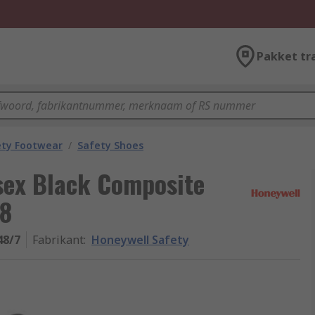
Pakket tr
ety Footwear
/
Safety Shoes
sex Black Composite
48
48/7
Fabrikant
:
Honeywell Safety