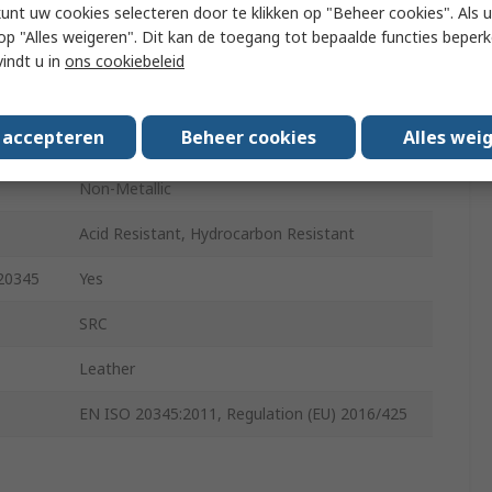
Black
kunt uw cookies selecteren door te klikken op "Beheer cookies". Als u 
 u op "Alles weigeren". Dit kan de toegang tot bepaalde functies beper
Composite
vindt u in
ons cookiebeleid
Lace Up
s accepteren
Beheer cookies
Alles wei
ures
A
Non-Metallic
Acid Resistant, Hydrocarbon Resistant
 20345
Yes
SRC
Leather
EN ISO 20345:2011, Regulation (EU) 2016/425