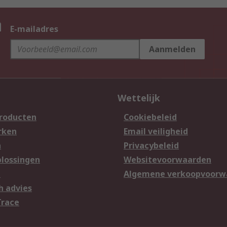
n
E-mailadres
Aanmelden
Wettelijk
producten
Cookiebeleid
rken
Email veiligheid
n
Privacybeleid
lossingen
Websitevoorwaarden
n
Algemene verkoopvoorw
h advies
Trace