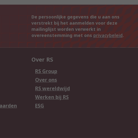
De persoonlijke gegevens die u aan ons
verstrekt bij het aanmelden voor deze
mailinglijst worden verwerkt in
overeenstemming met ons
privacybeleid
.
Over RS
RS Group
Over ons
RS wereldwijd
Werken bij RS
aarden
ESG