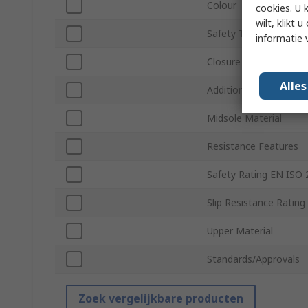
Colour
cookies. U 
wilt, klikt
Safety Toe Type
informatie 
Closure Type
Alle
Additional Safety Feat
Midsole Material
Resistance Features
Safety Rating EN ISO
Slip Resistance Rating
Upper Material
Standards/Approvals
Zoek vergelijkbare producten