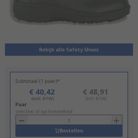
Bekijk alle Safety Shoes
Subtotaal (1 paar)*
€ 40,42
€ 48,91
(excl. BTW)
(incl. BTW)
Add
Paar
to
selecteer of typ hoeveelheid
Basket
Bestellen