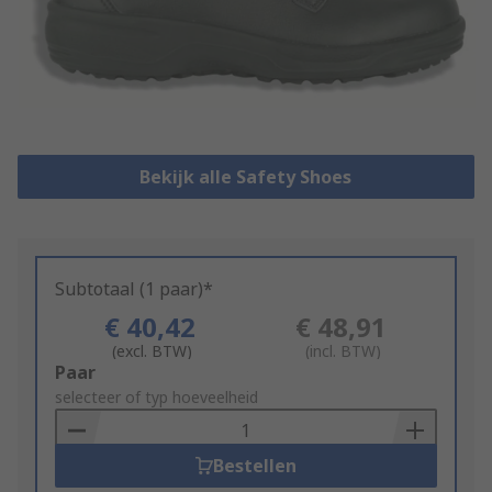
Bekijk alle Safety Shoes
Subtotaal (1 paar)*
€ 40,42
€ 48,91
(excl. BTW)
(incl. BTW)
Add
Paar
to
selecteer of typ hoeveelheid
Basket
Bestellen