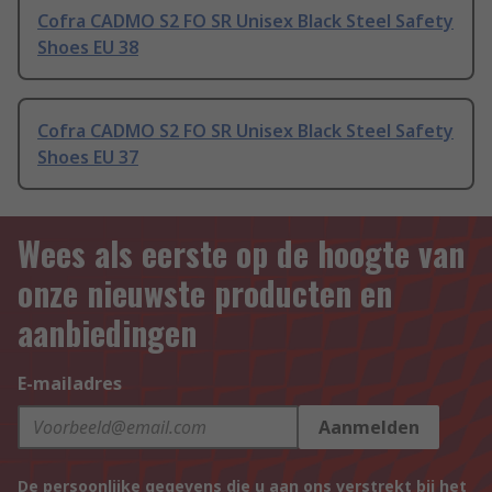
Cofra CADMO S2 FO SR Unisex Black Steel Safety
Shoes EU 38
Cofra CADMO S2 FO SR Unisex Black Steel Safety
Shoes EU 37
Wees als eerste op de hoogte van
onze nieuwste producten en
aanbiedingen
E-mailadres
Aanmelden
De persoonlijke gegevens die u aan ons verstrekt bij het