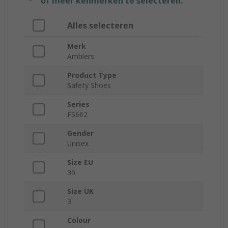
of meer kenmerken te selecteren.
Alles selecteren
Merk
Amblers
Product Type
Safety Shoes
Series
FS662
Gender
Unisex
Size EU
36
Size UK
3
Colour