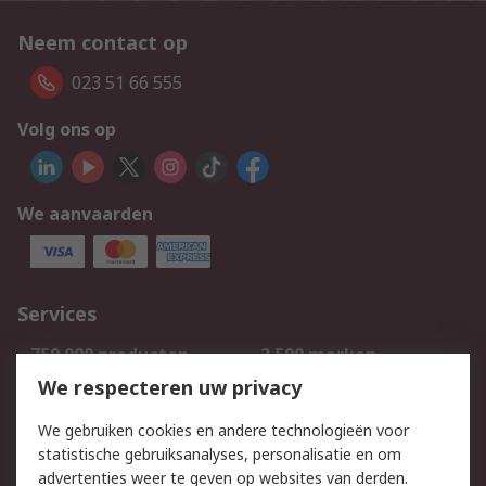
Neem contact op
023 51 66 555
Volg ons op
We aanvaarden
Services
750.000 producten
2.500 merken
Bestellen
Inkoopoplossingen
We respecteren uw privacy
Retouren
Technisch advies
We gebruiken cookies en andere technologieën voor
Track & Trace
statistische gebruiksanalyses, personalisatie en om
advertenties weer te geven op websites van derden.