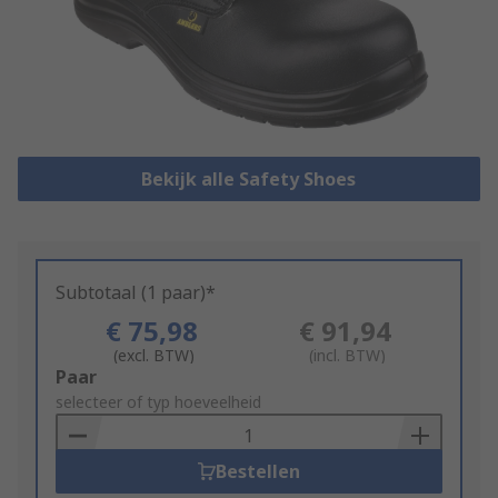
Bekijk alle Safety Shoes
Subtotaal (1 paar)*
€ 75,98
€ 91,94
(excl. BTW)
(incl. BTW)
Add
Paar
to
selecteer of typ hoeveelheid
Basket
Bestellen