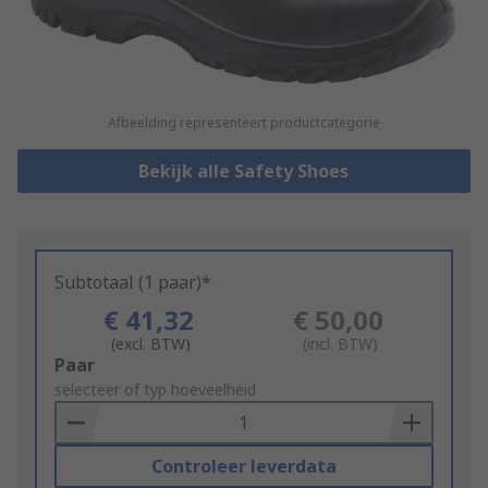
Afbeelding representeert productcategorie
Bekijk alle Safety Shoes
Subtotaal (1 paar)*
€ 41,32
€ 50,00
(excl. BTW)
(incl. BTW)
Add
Paar
to
selecteer of typ hoeveelheid
Basket
Controleer leverdata