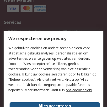
We aanvaarden
Services
750.000 producten
2.500 merken
Bestellen
Inkoopoplossingen
We respecteren uw privacy
Retouren
Technisch advies
We gebruiken cookies en andere technologieën voor
Track & Trace
statistische gebruiksanalyses, personalisatie en om
advertenties weer te geven op websites van derden.
Wettelijk
Door op "Alles accepteren" te klikken, geeft u
toestemming voor de verwerking van niet-essentiële
Cookiebeleid
Email veiligheid
cookies. U kunt uw cookies selecteren door te klikken op
Privacybeleid
Websitevoorwaarden
"Beheer cookies". Als u dit niet wilt, klikt u op "Alles
weigeren". Dit kan de toegang tot bepaalde functies
Algemene
beperken. Meer informatie vindt u in
ons cookiebeleid
verkoopvoorwaarden
Over RS
Alles accepteren