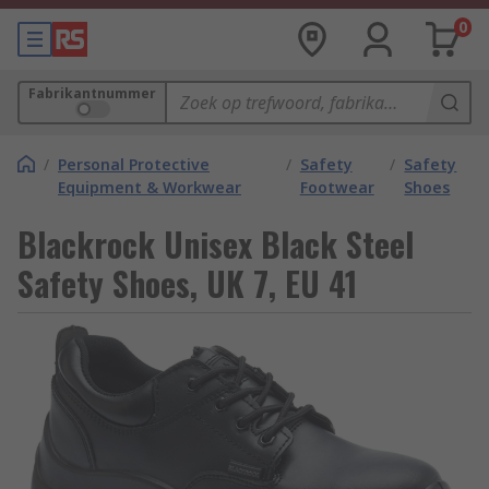
0
Fabrikantnummer
/
Personal Protective
/
Safety
/
Safety
Equipment & Workwear
Footwear
Shoes
Blackrock Unisex Black Steel
Safety Shoes, UK 7, EU 41