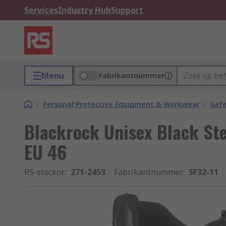
Services
Industry Hub
Support
Menu
Fabrikantnummer
/
Personal Protective Equipment & Workwear
/
Saf
Blackrock Unisex Black Ste
EU 46
RS-stocknr.
:
271-2453
Fabrikantnummer
:
SF32-11