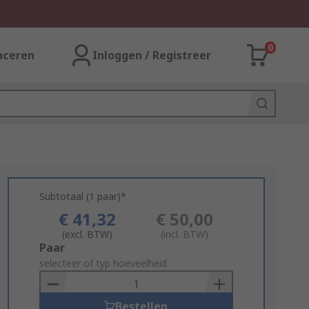
0
aceren
Inloggen / Registreer
Subtotaal (1 paar)*
€ 41,32
€ 50,00
(excl. BTW)
(incl. BTW)
Add
Paar
to
selecteer of typ hoeveelheid
Basket
Bestellen