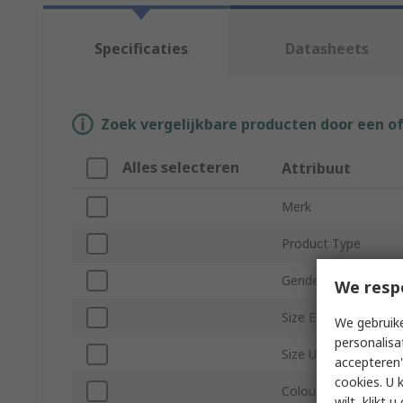
Specificaties
Datasheets
Zoek vergelijkbare producten door een o
Alles selecteren
Attribuut
Merk
Product Type
Gender
We resp
Size EU
We gebruike
personalisa
Size UK
accepteren"
cookies. U 
Colour
wilt, klikt