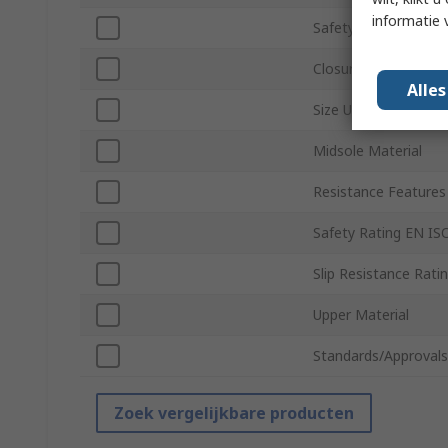
informatie 
Safety Toe Type
Closure Type
Alle
Size US
Midsole Material
Resistance Features
Safety Rating EN IS
Slip Resistance Rati
Upper Material
Standards/Approvals
Zoek vergelijkbare producten