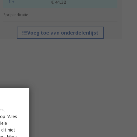
1 +
€ 41,32
*prijsindicatie
Voeg toe aan onderdelenlijst
es,
op "Alles
iële
dit niet
ken. Meer