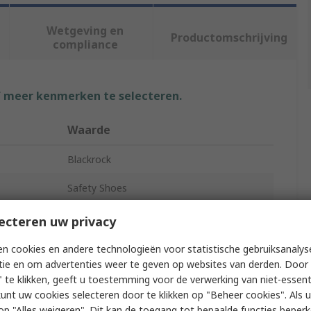
Wetgeving en
Productomschrijving
compliance
f meer kenmerken te selecteren.
Waarde
Blackrock
Safety Shoes
Unisex
ecteren uw privacy
46
n cookies en andere technologieën voor statistische gebruiksanalys
tie en om advertenties weer te geven op websites van derden. Door 
11
 te klikken, geeft u toestemming voor de verwerking van niet-essent
kunt uw cookies selecteren door te klikken op "Beheer cookies". Als u 
Black
 u op "Alles weigeren". Dit kan de toegang tot bepaalde functies beper