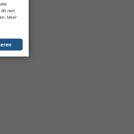
iële
dit niet
ken. Meer
geren