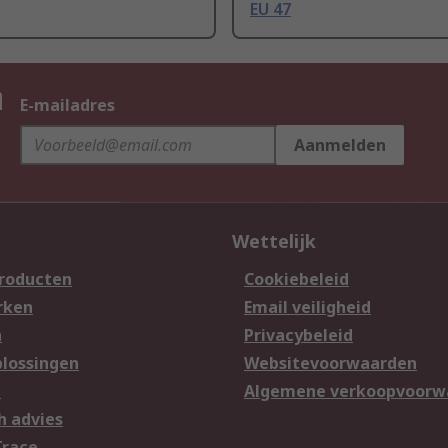
EU 47
n
E-mailadres
Aanmelden
Wettelijk
producten
Cookiebeleid
rken
Email veiligheid
n
Privacybeleid
lossingen
Websitevoorwaarden
n
Algemene verkoopvoorw
h advies
Trace