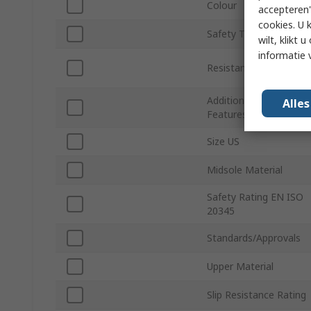
Colour
accepteren"
cookies. U 
Safety Toe Type
wilt, klikt
informatie 
Resistance Features
Additional Safety
Alle
Features
Size US
Midsole Material
Safety Rating EN ISO
20345
Standards/Approvals
Upper Material
Slip Resistance Rating