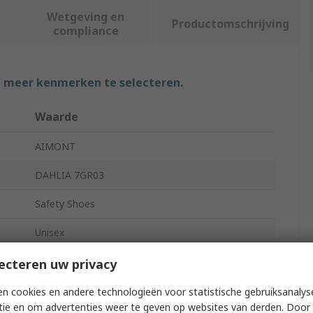
Wetgeving en
Productomschrijving
compliance
f meer kenmerken te selecteren.
Waarde
AIMONT
DAHLIA 7GR03
Safety Shoes
Unisex
38
ecteren uw privacy
5
n cookies en andere technologieën voor statistische gebruiksanalys
tie en om advertenties weer te geven op websites van derden. Door 