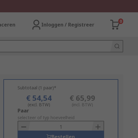
0
aceren
Inloggen / Registreer
Subtotaal (1 paar)*
€ 54,54
€ 65,99
(excl. BTW)
(incl. BTW)
Add
Paar
to
selecteer of typ hoeveelheid
Basket
Bestellen