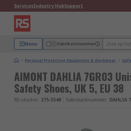
Services
Industry Hub
Support
Menu
Fabrikantnummer
/
Personal Protective Equipment & Workwear
/
Saf
AIMONT DAHLIA 7GR03 Unis
Safety Shoes, UK 5, EU 38
RS-stocknr.
:
275-5548
Fabrikantnummer
:
DAHLIA 7