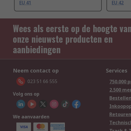
EU 41
EU 42
Wees als eerste op de hoogte va
onze nieuwste producten en
aanbiedingen
Neem contact op
Services
023 51 66 555
750.000 
2.500 me
Volg ons op
Bestelle
Inkoopop
Retoure
We aanvaarden
Technisc
Track & 