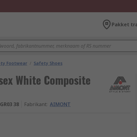
Pakket tr
ety Footwear
/
Safety Shoes
ex White Composite
GR03 38
Fabrikant
:
AIMONT