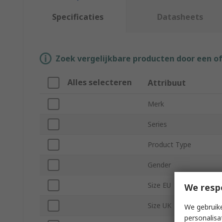
Specificaties
Datasheets
Zoek vergelijkbare producten door een o
Alles selecteren
Attribuut
Merk
Series
Product Type
Gender
Size EU
We resp
Size UK
We gebruike
personalisa