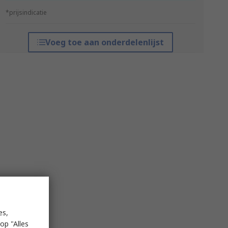
*prijsindicatie
Voeg toe aan onderdelenlijst
es,
op "Alles