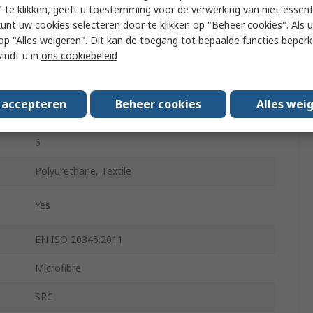
White
 te klikken, geeft u toestemming voor de verwerking van niet-essent
kunt uw cookies selecteren door te klikken op "Beheer cookies". Als u 
Composite
 u op "Alles weigeren". Dit kan de toegang tot bepaalde functies beper
vindt u in
ons cookiebeleid
Resists Grease and Cleaning Products, Scuff
Resistant
s accepteren
Beheer cookies
Alles wei
A
6
Polyurethane, Textile
Yes
EN ISO 20345:2011
Microfibre
SRC