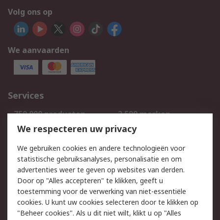
Volg ons op
We aanvaarden
Services
750.000 producten
2.500 merken
Bestellen
Inkoopoplossingen
We respecteren uw privacy
Retouren
Technisch advies
We gebruiken cookies en andere technologieën voor
Track & Trace
statistische gebruiksanalyses, personalisatie en om
advertenties weer te geven op websites van derden.
Wettelijk
Door op "Alles accepteren" te klikken, geeft u
toestemming voor de verwerking van niet-essentiële
Cookiebeleid
Email veiligheid
cookies. U kunt uw cookies selecteren door te klikken op
Privacybeleid
Websitevoorwaarden
"Beheer cookies". Als u dit niet wilt, klikt u op "Alles