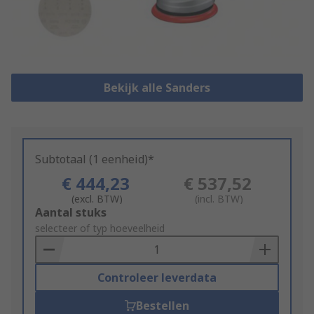
Bekijk alle Sanders
Subtotaal (1 eenheid)*
€ 444,23
€ 537,52
(excl. BTW)
(incl. BTW)
Add
Aantal stuks
to
selecteer of typ hoeveelheid
Basket
Controleer leverdata
Bestellen