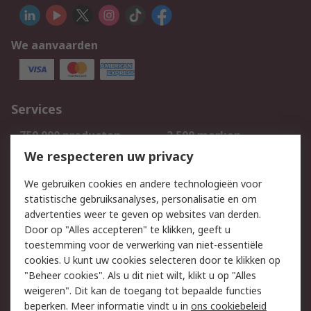
We aanvaarden
Services
750.000 producten
2.500 merken
Bestellen
Inkoopoplossingen
We respecteren uw privacy
Retouren
Technisch advies
We gebruiken cookies en andere technologieën voor
Track & Trace
statistische gebruiksanalyses, personalisatie en om
advertenties weer te geven op websites van derden.
Wettelijk
Door op "Alles accepteren" te klikken, geeft u
toestemming voor de verwerking van niet-essentiële
Cookiebeleid
Email veiligheid
cookies. U kunt uw cookies selecteren door te klikken op
Privacybeleid
Websitevoorwaarden
"Beheer cookies". Als u dit niet wilt, klikt u op "Alles
weigeren". Dit kan de toegang tot bepaalde functies
Algemene
beperken. Meer informatie vindt u in
ons cookiebeleid
verkoopvoorwaarden