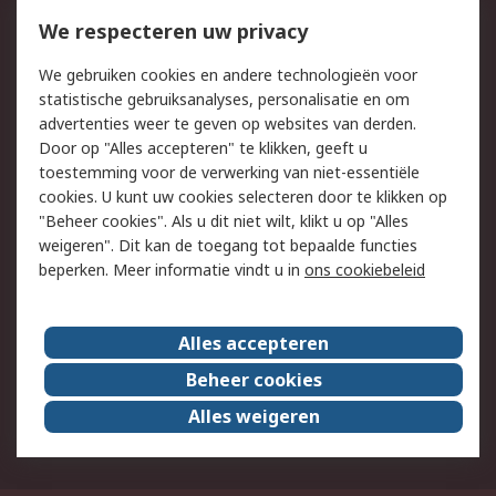
Bestellen
Inkoopoplossingen
We respecteren uw privacy
Retouren
Technisch advies
We gebruiken cookies en andere technologieën voor
Track & Trace
statistische gebruiksanalyses, personalisatie en om
advertenties weer te geven op websites van derden.
Wettelijk
Door op "Alles accepteren" te klikken, geeft u
toestemming voor de verwerking van niet-essentiële
Cookiebeleid
Email veiligheid
cookies. U kunt uw cookies selecteren door te klikken op
Privacybeleid
Websitevoorwaarden
"Beheer cookies". Als u dit niet wilt, klikt u op "Alles
weigeren". Dit kan de toegang tot bepaalde functies
Algemene
beperken. Meer informatie vindt u in
ons cookiebeleid
verkoopvoorwaarden
Over RS
Alles accepteren
RS Group
Over ons
Beheer cookies
RS wereldwijd
Werken bij RS
Alles weigeren
ESG