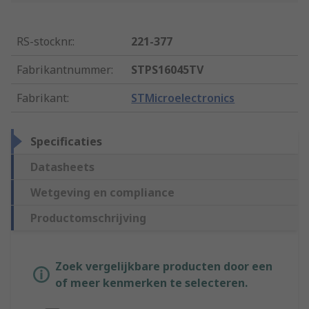
RS-stocknr.
:
221-377
Fabrikantnummer
:
STPS16045TV
Fabrikant
:
STMicroelectronics
Specificaties
Datasheets
Wetgeving en compliance
Productomschrijving
Zoek vergelijkbare producten door een
of meer kenmerken te selecteren.