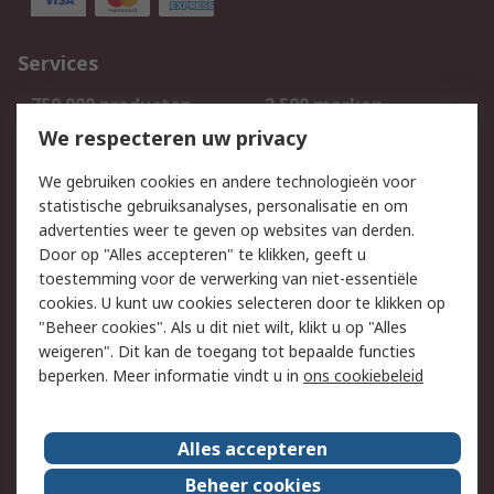
Services
750.000 producten
2.500 merken
Bestellen
Inkoopoplossingen
We respecteren uw privacy
Retouren
Technisch advies
We gebruiken cookies en andere technologieën voor
Track & Trace
statistische gebruiksanalyses, personalisatie en om
advertenties weer te geven op websites van derden.
Wettelijk
Door op "Alles accepteren" te klikken, geeft u
toestemming voor de verwerking van niet-essentiële
Cookiebeleid
Email veiligheid
cookies. U kunt uw cookies selecteren door te klikken op
Privacybeleid
Websitevoorwaarden
"Beheer cookies". Als u dit niet wilt, klikt u op "Alles
weigeren". Dit kan de toegang tot bepaalde functies
Algemene
beperken. Meer informatie vindt u in
ons cookiebeleid
verkoopvoorwaarden
Over RS
Alles accepteren
RS Group
Over ons
Beheer cookies