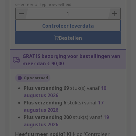
to
selecteer of typ hoeveelheid
Basket
Controleer leverdata
Bestellen
GRATIS bezorging voor bestellingen van
meer dan € 90,00
Op voorraad
Plus verzending
69
stuk(s) vanaf
10
augustus 2026
Plus verzending
6
stuk(s) vanaf
17
augustus 2026
Plus verzending
200
stuk(s) vanaf
19
augustus 2026
Heeft u meer nodig?
Klik op 'Controleer