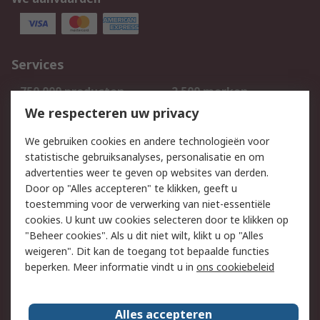
Services
750.000 producten
2.500 merken
Bestellen
Inkoopoplossingen
We respecteren uw privacy
Retouren
Technisch advies
We gebruiken cookies en andere technologieën voor
Track & Trace
statistische gebruiksanalyses, personalisatie en om
advertenties weer te geven op websites van derden.
Wettelijk
Door op "Alles accepteren" te klikken, geeft u
toestemming voor de verwerking van niet-essentiële
Cookiebeleid
Email veiligheid
cookies. U kunt uw cookies selecteren door te klikken op
Privacybeleid
Websitevoorwaarden
"Beheer cookies". Als u dit niet wilt, klikt u op "Alles
weigeren". Dit kan de toegang tot bepaalde functies
Algemene
beperken. Meer informatie vindt u in
ons cookiebeleid
verkoopvoorwaarden
Over RS
Alles accepteren