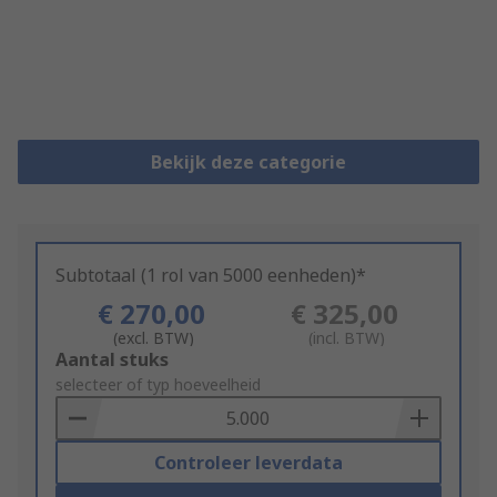
Bekijk deze categorie
Subtotaal (1 rol van 5000 eenheden)*
€ 270,00
€ 325,00
(excl. BTW)
(incl. BTW)
Add
Aantal stuks
to
selecteer of typ hoeveelheid
Basket
Controleer leverdata