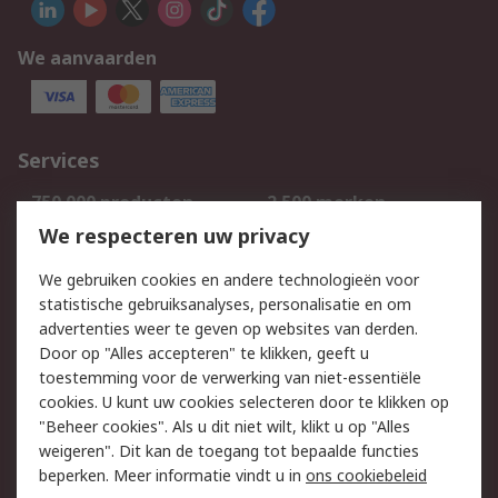
We aanvaarden
Services
750.000 producten
2.500 merken
Bestellen
Inkoopoplossingen
We respecteren uw privacy
Retouren
Technisch advies
We gebruiken cookies en andere technologieën voor
Track & Trace
statistische gebruiksanalyses, personalisatie en om
advertenties weer te geven op websites van derden.
Wettelijk
Door op "Alles accepteren" te klikken, geeft u
toestemming voor de verwerking van niet-essentiële
Cookiebeleid
Email veiligheid
cookies. U kunt uw cookies selecteren door te klikken op
Privacybeleid
Websitevoorwaarden
"Beheer cookies". Als u dit niet wilt, klikt u op "Alles
weigeren". Dit kan de toegang tot bepaalde functies
Algemene
beperken. Meer informatie vindt u in
ons cookiebeleid
verkoopvoorwaarden