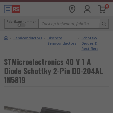
0
Fabrikantnummer
/
Semiconductors
/
Discrete
/
Schottky
Semiconductors
Diodes &
Rectifiers
STMicroelectronics 40 V 1 A
Diode Schottky 2-Pin DO-204AL
1N5819