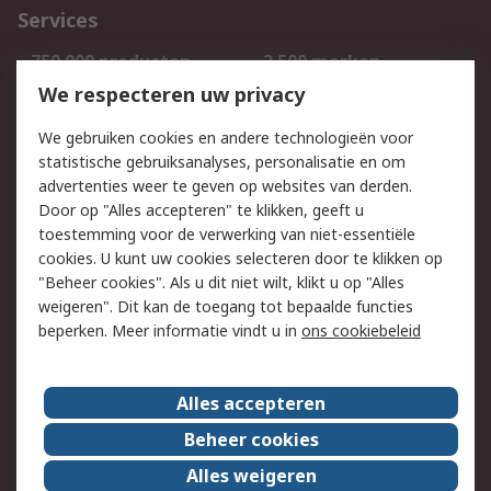
Services
750.000 producten
2.500 merken
Bestellen
Inkoopoplossingen
We respecteren uw privacy
Retouren
Technisch advies
We gebruiken cookies en andere technologieën voor
Track & Trace
statistische gebruiksanalyses, personalisatie en om
advertenties weer te geven op websites van derden.
Wettelijk
Door op "Alles accepteren" te klikken, geeft u
toestemming voor de verwerking van niet-essentiële
Cookiebeleid
Email veiligheid
cookies. U kunt uw cookies selecteren door te klikken op
Privacybeleid
Websitevoorwaarden
"Beheer cookies". Als u dit niet wilt, klikt u op "Alles
weigeren". Dit kan de toegang tot bepaalde functies
Algemene
beperken. Meer informatie vindt u in
ons cookiebeleid
verkoopvoorwaarden
Over RS
Alles accepteren
RS Group
Over ons
Beheer cookies
RS wereldwijd
Werken bij RS
Alles weigeren