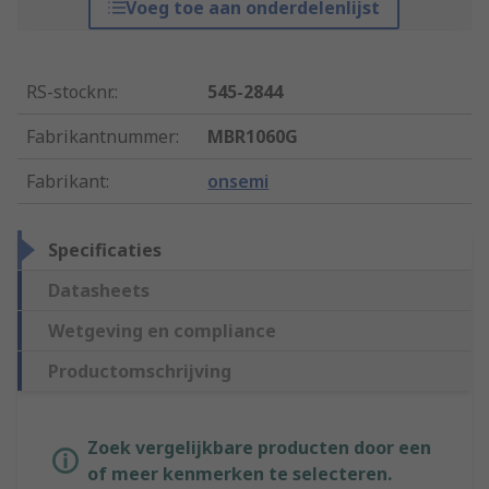
Voeg toe aan onderdelenlijst
RS-stocknr.
:
545-2844
Fabrikantnummer
:
MBR1060G
Fabrikant
:
onsemi
Specificaties
Datasheets
Wetgeving en compliance
Productomschrijving
Zoek vergelijkbare producten door een
of meer kenmerken te selecteren.