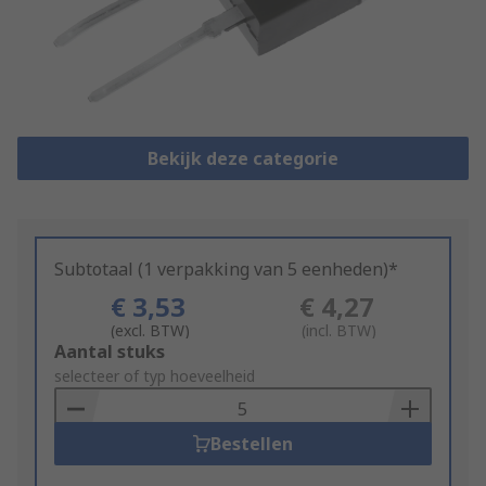
Bekijk deze categorie
Subtotaal (1 verpakking van 5 eenheden)*
€ 3,53
€ 4,27
(excl. BTW)
(incl. BTW)
Add
Aantal stuks
to
selecteer of typ hoeveelheid
Basket
Bestellen