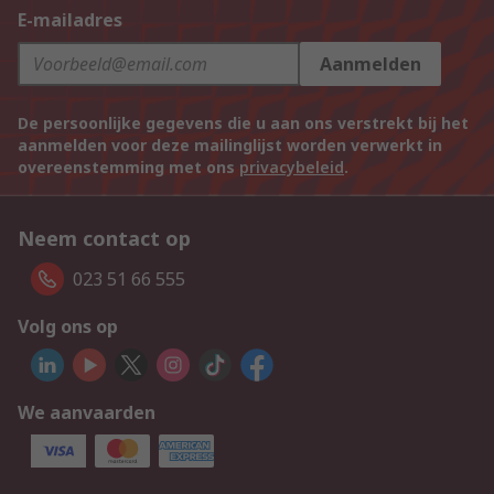
E-mailadres
Aanmelden
De persoonlijke gegevens die u aan ons verstrekt bij het
aanmelden voor deze mailinglijst worden verwerkt in
overeenstemming met ons
privacybeleid
.
Neem contact op
023 51 66 555
Volg ons op
We aanvaarden