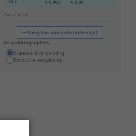
10 +
€ 0,086
€ 0,86
*prijsindicatie
Voeg toe aan onderdelenlijst
Verpakkingsopties
Standaard verpakking
Productie verpakking