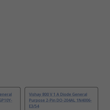
General
Vishay 800 V 1 A Diode General
GP10Y-
Purpose 2-Pin DO-204AL 1N4006-
E3/54