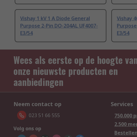
Vishay 1 kV 1 A Diode General
Vishay 4
Purpose 2-Pin DO-204AL UF4007-
Purpose
E3/54
E3/54
Wees als eerste op de hoogte va
onze nieuwste producten en
aanbiedingen
Neem contact op
Services
023 51 66 555
750.000 
2.500 me
Volg ons op
Bestelle