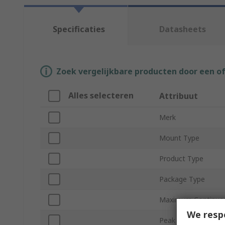
Specificaties
Datasheets
Zoek vergelijkbare producten door een o
Alles selecteren
Attribuut
Merk
Mount Type
Product Type
Package Type
Maximum Continuous
We resp
Peak Reverse Repeti