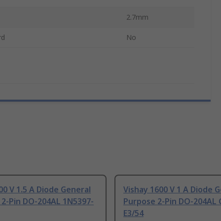
2.7mm
rd
No
00 V 1.5 A Diode General
Vishay 1600 V 1 A Diode 
 2-Pin DO-204AL 1N5397-
Purpose 2-Pin DO-204AL 
E3/54