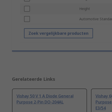
Height
Automotive Standa
Zoek vergelijkbare producten
Gerelateerde Links
Vishay 50 V 1 A Diode General
Vishay 6
Purpose 2-Pin DO-204AL
Purpose
E3/54