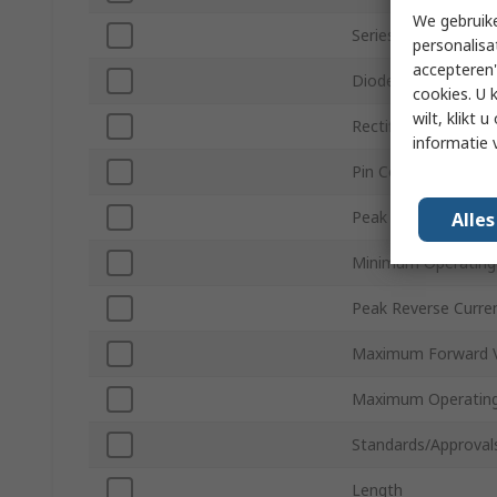
We gebruike
Series
personalisa
accepteren"
Diode Configuratio
cookies. U 
wilt, klikt
Rectifier Type
informatie 
Pin Count
Peak Non-Repetitiv
Alle
Minimum Operating
Peak Reverse Curren
Maximum Forward V
Maximum Operating
Standards/Approval
Length