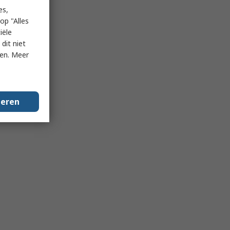
es,
op "Alles
iële
dit niet
ken. Meer
geren