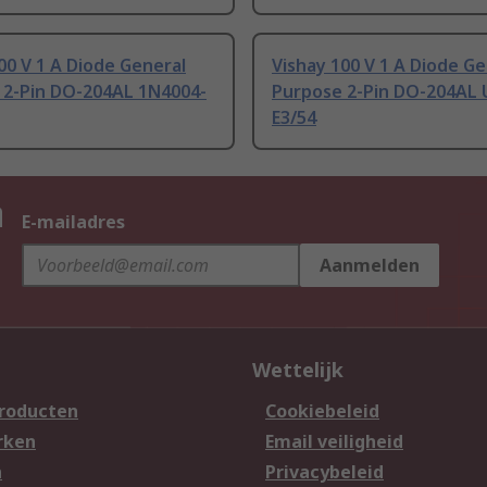
00 V 1 A Diode General
Vishay 100 V 1 A Diode Ge
 2-Pin DO-204AL 1N4004-
Purpose 2-Pin DO-204AL 
E3/54
n
E-mailadres
Aanmelden
Wettelijk
producten
Cookiebeleid
rken
Email veiligheid
n
Privacybeleid