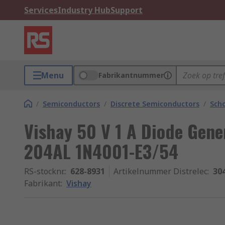
Services
Industry Hub
Support
Menu
Fabrikantnummer
/
Semiconductors
/
Discrete Semiconductors
/
Scho
Vishay 50 V 1 A Diode Gene
204AL 1N4001-E3/54
RS-stocknr.
:
628-8931
Artikelnummer Distrelec
:
30
Fabrikant
:
Vishay