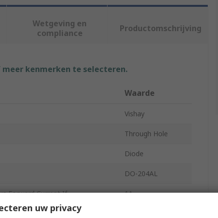
Wetgeving en
Productomschrijving
compliance
f meer kenmerken te selecteren.
Waarde
Vishay
Through Hole
Diode
DO-204AL
 Forward Current If
1A
ecteren uw privacy
tive Voltage Vrrm
50V