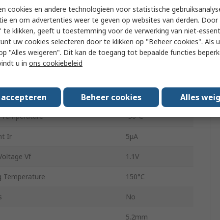
n cookies en andere technologieën voor statistische gebruiksanalys
1N4001
tie en om advertenties weer te geven op websites van derden. Door 
 te klikken, geeft u toestemming voor de verwerking van niet-essent
n
Single
kunt uw cookies selecteren door te klikken op "Beheer cookies". Als u 
 u op "Alles weigeren". Dit kan de toegang tot bepaalde functies beper
General Purpose
vindt u in
ons cookiebeleid
2
e Forward Surge Current Ifsm
45A
s accepteren
Beheer cookies
Alles wei
 Temperature
-50°C
t Ir
5μA
oltage Vf
1.1V
 Temperature
150°C
s
No
5.2mm