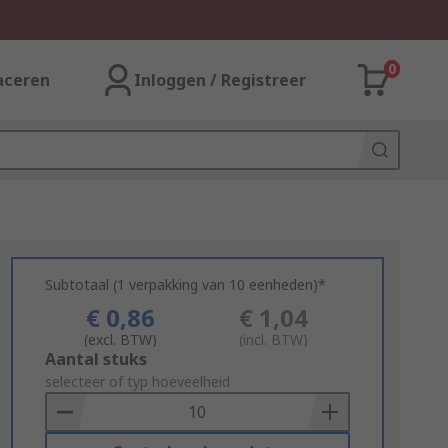
0
aceren
Inloggen / Registreer
Subtotaal (1 verpakking van 10 eenheden)*
€ 0,86
€ 1,04
(excl. BTW)
(incl. BTW)
Add
Aantal stuks
to
selecteer of typ hoeveelheid
Basket