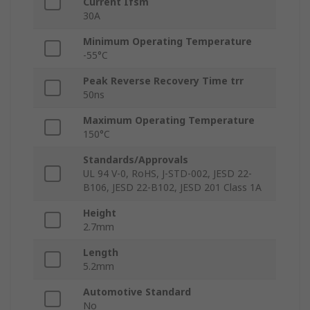
Current Ifsm
30A
Minimum Operating Temperature
-55°C
Peak Reverse Recovery Time trr
50ns
Maximum Operating Temperature
150°C
Standards/Approvals
UL 94 V-0, RoHS, J-STD-002, JESD 22-
B106, JESD 22-B102, JESD 201 Class 1A
Height
2.7mm
Length
5.2mm
Automotive Standard
No