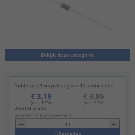
Bekijk deze categorie
Subtotaal (1 verpakking van 10 eenheden)*
€ 3,19
€ 3,86
(excl. BTW)
(incl. BTW)
Add
Aantal stuks
to
selecteer of typ hoeveelheid
Basket
Bestellen