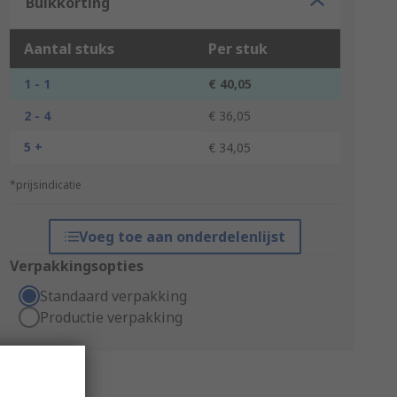
Bulkkorting
Aantal stuks
Per stuk
1 - 1
€ 40,05
2 - 4
€ 36,05
5 +
€ 34,05
*prijsindicatie
Voeg toe aan onderdelenlijst
Verpakkingsopties
Standaard verpakking
Productie verpakking