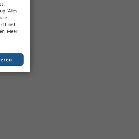
es,
op "Alles
iële
dit niet
ken. Meer
geren