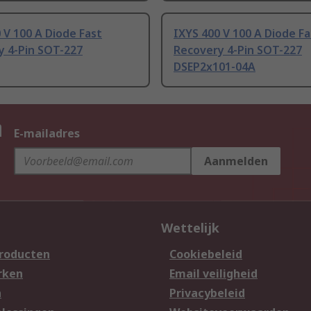
 V 100 A Diode Fast
IXYS 400 V 100 A Diode Fa
y 4-Pin SOT-227
Recovery 4-Pin SOT-227
DSEP2x101-04A
n
E-mailadres
Aanmelden
Wettelijk
producten
Cookiebeleid
rken
Email veiligheid
n
Privacybeleid