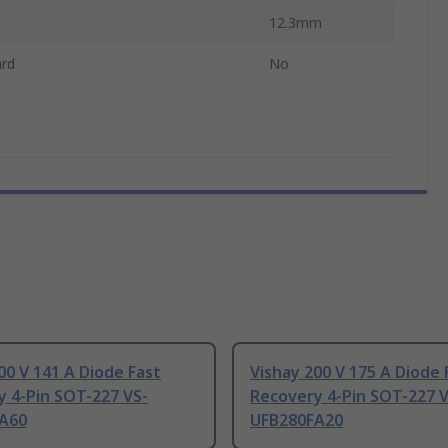
12.3mm
ard
No
00 V 141 A Diode Fast
Vishay 200 V 175 A Diode 
 4-Pin SOT-227 VS-
Recovery 4-Pin SOT-227 V
A60
UFB280FA20