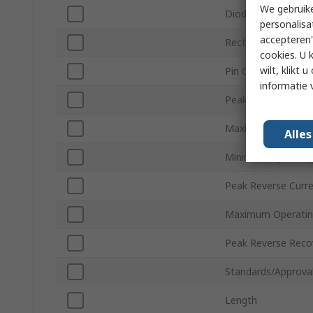
We gebruike
Diode Configuratio
personalisa
accepteren"
Rectifier Type
cookies. U 
wilt, klikt
Pin Count
informatie 
Peak Non-Repetitiv
Maximum Forward 
Alle
Minimum Operatin
Peak Reverse Curre
Maximum Operatin
Peak Reverse Recov
Standards/Approva
Length