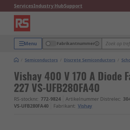
Services
Industry Hub
Support
Menu
Fabrikantnummer
/
Semiconductors
/
Discrete Semiconductors
/
Scho
Vishay 400 V 170 A Diode F
227 VS-UFB280FA40
RS-stocknr.
:
772-9824
Artikelnummer Distrelec
:
30
VS-UFB280FA40
Fabrikant
:
Vishay