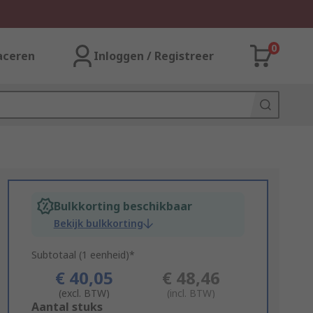
0
aceren
Inloggen / Registreer
Bulkkorting beschikbaar
Bekijk bulkkorting
Subtotaal (1 eenheid)*
€ 40,05
€ 48,46
(excl. BTW)
(incl. BTW)
Add
Aantal stuks