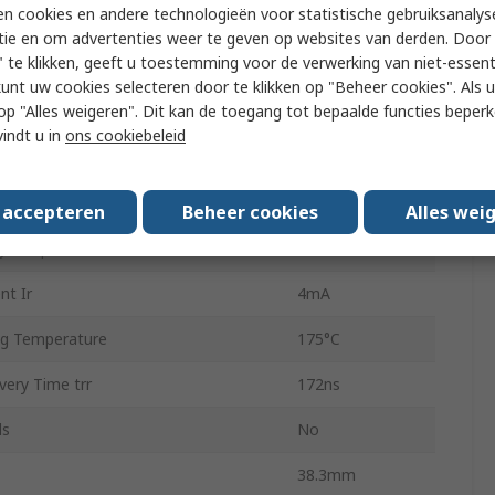
n cookies en andere technologieën voor statistische gebruiksanalys
n
Isolated
tie en om advertenties weer te geven op websites van derden. Door 
 te klikken, geeft u toestemming voor de verwerking van niet-essent
Fast Recovery
kunt uw cookies selecteren door te klikken op "Beheer cookies". Als u 
 u op "Alles weigeren". Dit kan de toegang tot bepaalde functies beper
4
vindt u in
ons cookiebeleid
e Forward Surge Current Ifsm
1.3kA
Voltage Vf
1.24V
s accepteren
Beheer cookies
Alles wei
g Temperature
-55°C
nt Ir
4mA
g Temperature
175°C
ery Time trr
172ns
ls
No
38.3mm