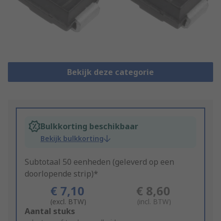
Bekijk deze categorie
Bulkkorting beschikbaar
Bekijk bulkkorting
Subtotaal 50 eenheden (geleverd op een
doorlopende strip)*
€ 7,10
€ 8,60
(excl. BTW)
(incl. BTW)
Add
Aantal stuks