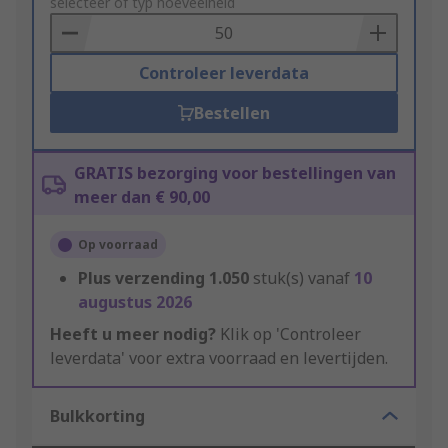
to
selecteer of typ hoeveelheid
Basket
Controleer leverdata
Bestellen
GRATIS bezorging voor bestellingen van
meer dan € 90,00
Op voorraad
Plus verzending
1.050
stuk(s) vanaf
10
augustus 2026
Heeft u meer nodig?
Klik op 'Controleer
leverdata' voor extra voorraad en levertijden.
Bulkkorting