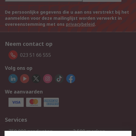
De persoonlijke gegevens die u aan ons verstrekt bij het
aanmelden voor deze mailinglijst worden verwerkt in
overeenstemming met ons
privacybeleid
.
Neem contact op
023 51 66 555
Volg ons op
We aanvaarden
Services
750.000 producten
2.500 merken