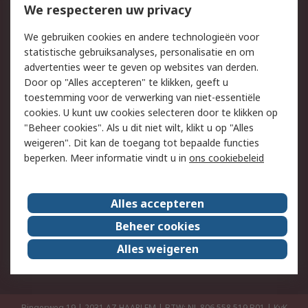
Bestellen
Inkoopoplossingen
We respecteren uw privacy
Retouren
Technisch advies
We gebruiken cookies en andere technologieën voor
Track & Trace
statistische gebruiksanalyses, personalisatie en om
advertenties weer te geven op websites van derden.
Wettelijk
Door op "Alles accepteren" te klikken, geeft u
toestemming voor de verwerking van niet-essentiële
Cookiebeleid
Email veiligheid
cookies. U kunt uw cookies selecteren door te klikken op
Privacybeleid
Websitevoorwaarden
"Beheer cookies". Als u dit niet wilt, klikt u op "Alles
weigeren". Dit kan de toegang tot bepaalde functies
Algemene
beperken. Meer informatie vindt u in
ons cookiebeleid
verkoopvoorwaarden
Over RS
Alles accepteren
RS Group
Over ons
Beheer cookies
RS wereldwijd
Werken bij RS
Alles weigeren
ESG
Bingerweg 19 | 2031 AZ HAARLEM | BTW: NL 806 558 519.B01 | KvK