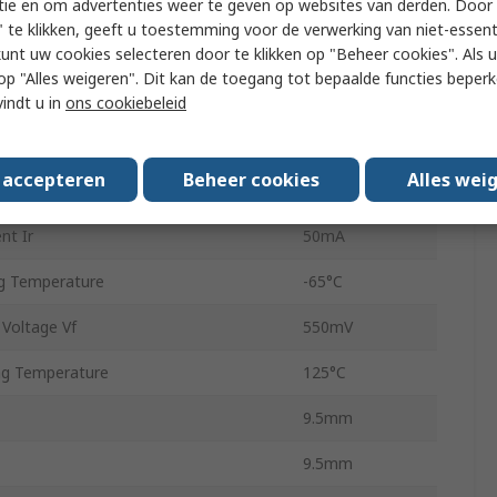
tie en om advertenties weer te geven op websites van derden. Door 
on
Single
 te klikken, geeft u toestemming voor de verwerking van niet-essent
kunt uw cookies selecteren door te klikken op "Beheer cookies". Als u 
80SQ045N
 u op "Alles weigeren". Dit kan de toegang tot bepaalde functies beper
Schottky
vindt u in
ons cookiebeleid
2
s accepteren
Beheer cookies
Alles wei
ve Forward Surge Current Ifsm
140A
nt Ir
50mA
g Temperature
-65°C
Voltage Vf
550mV
g Temperature
125°C
9.5mm
9.5mm