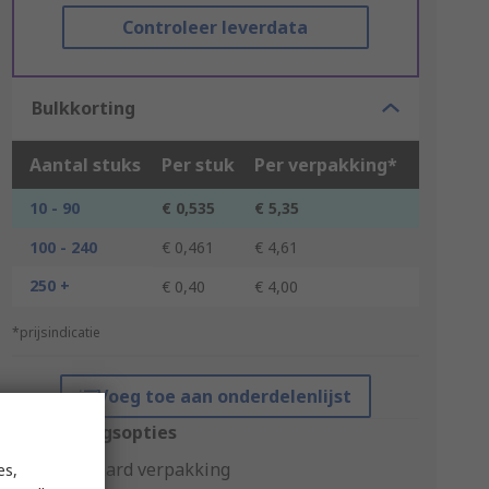
Controleer leverdata
Bulkkorting
Aantal stuks
Per stuk
Per verpakking*
10 - 90
€ 0,535
€ 5,35
100 - 240
€ 0,461
€ 4,61
250 +
€ 0,40
€ 4,00
*prijsindicatie
Voeg toe aan onderdelenlijst
Verpakkingsopties
Standaard verpakking
es,