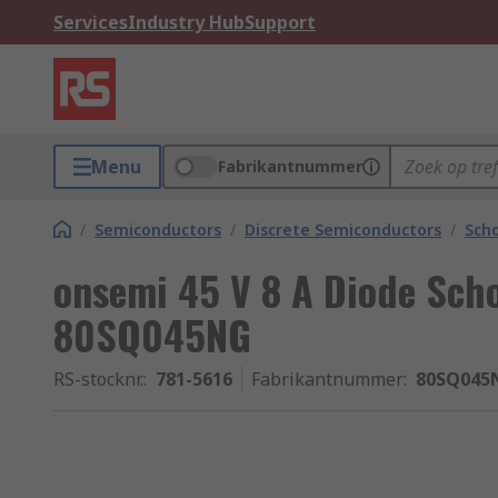
Services
Industry Hub
Support
Menu
Fabrikantnummer
/
Semiconductors
/
Discrete Semiconductors
/
Scho
onsemi 45 V 8 A Diode Sch
80SQ045NG
RS-stocknr.
:
781-5616
Fabrikantnummer
:
80SQ045