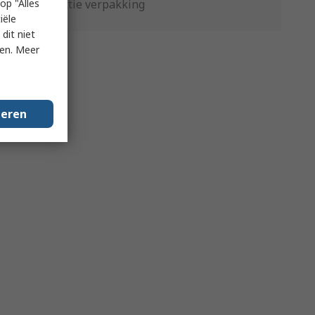
op "Alles
Productie verpakking
iële
dit niet
ken. Meer
geren