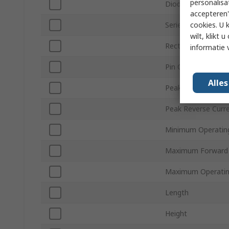
personalisa
Diode Configurati
accepteren"
cookies. U 
Series
wilt, klikt
Rectifier Type
informatie 
Pin Count
Alle
Peak Non-Repetiti
Peak Reverse Curre
Minimum Operatin
Maximum Forward 
Maximum Operatin
Length
Height