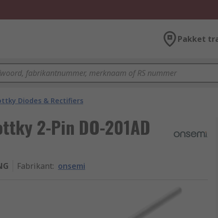
Pakket tr
ttky Diodes & Rectifiers
ottky 2-Pin DO-201AD
NG
Fabrikant
:
onsemi