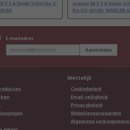
0 V 3 A Diode Schottky 2-
onsemi 40 V 3 A Diode Sc
201AD
Pin DO-201AD 1N5822RLG
n
E-mailadres
Aanmelden
Wettelijk
producten
Cookiebeleid
rken
Email veiligheid
n
Privacybeleid
lossingen
Websitevoorwaarden
n
Algemene verkoopvoorw
h advies