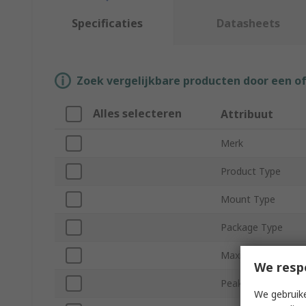
Specificaties
Datasheets
Zoek vergelijkbare producten door een o
Alles selecteren
Attribuut
Merk
Product Type
Mount Type
Package Type
Maximum Continuou
We resp
Peak Reverse Repet
We gebruike