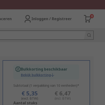
0
aceren
Inloggen / Registreer
Bulkkorting beschikbaar
Bekijk bulkkorting
Subtotaal (1 verpakking van 10 eenheden)*
€ 5,35
€ 6,47
(excl. BTW)
(incl. BTW)
Add
Aantal stuks