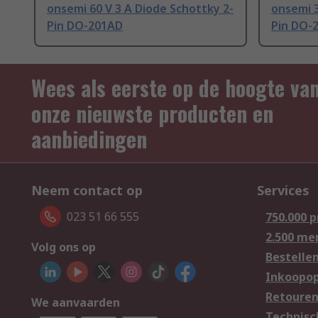
onsemi 60 V 3 A Diode Schottky 2-
onsemi 3
Pin DO-201AD
Pin DO-
Wees als eerste op de hoogte va
onze nieuwste producten en
aanbiedingen
Neem contact op
Services
023 51 66 555
750.000 
2.500 me
Volg ons op
Bestelle
Inkoopop
Retoure
We aanvaarden
Technisc