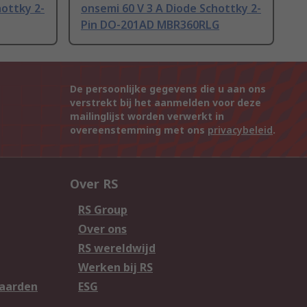
hottky 2-
onsemi 60 V 3 A Diode Schottky 2-
Pin DO-201AD MBR360RLG
De persoonlijke gegevens die u aan ons
verstrekt bij het aanmelden voor deze
mailinglijst worden verwerkt in
overeenstemming met ons
privacybeleid
.
Over RS
RS Group
Over ons
RS wereldwijd
Werken bij RS
aarden
ESG