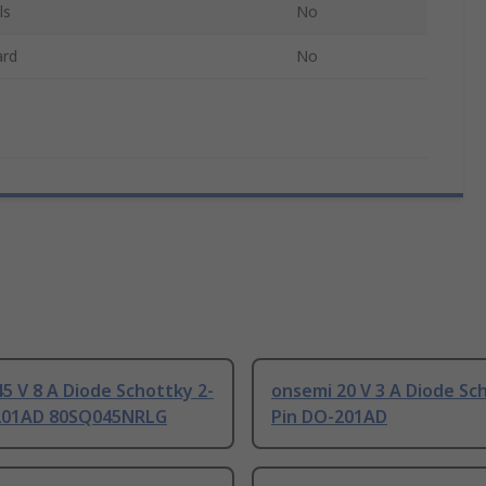
ls
No
ard
No
5 V 8 A Diode Schottky 2-
onsemi 20 V 3 A Diode Sc
201AD 80SQ045NRLG
Pin DO-201AD