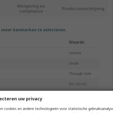
Wetgeving en
Productomschrijving
compliance
f meer kenmerken te selecteren.
Waarde
onsemi
Diode
Through Hole
DO-201AD
s Forward Current If
8A
ecteren uw privacy
itive Voltage Vrrm
45V
n cookies en andere technologieën voor statistische gebruiksanalys