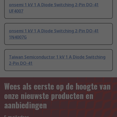
onsemi 1 kV 1 A Diode Switching 2-Pin DO-41
UF4007
onsemi 1 kV 1 A Diode Switching 2-Pin DO-41
1N4007G
Taiwan Semiconductor 1 kV 1 A Diode Switching
2-Pin DO-41
Wees als eerste op de hoogte van
onze nieuwste producten en
aanbiedingen