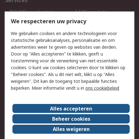
Services
750.000 producten
2.500 merken
Bestellen
Inkoopoplossingen
We respecteren uw privacy
Retouren
Technisch advies
We gebruiken cookies en andere technologieën voor
Track & Trace
statistische gebruiksanalyses, personalisatie en om
advertenties weer te geven op websites van derden.
Wettelijk
Door op "Alles accepteren" te klikken, geeft u
toestemming voor de verwerking van niet-essentiële
Cookiebeleid
Email veiligheid
cookies. U kunt uw cookies selecteren door te klikken op
Privacybeleid
Websitevoorwaarden
"Beheer cookies". Als u dit niet wilt, klikt u op "Alles
weigeren". Dit kan de toegang tot bepaalde functies
Algemene
beperken. Meer informatie vindt u in
ons cookiebeleid
verkoopvoorwaarden
Over RS
Alles accepteren
RS Group
Over ons
Beheer cookies
RS wereldwijd
Werken bij RS
Alles weigeren
ESG