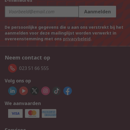
E-mailadres
Aanmelden
De persoonlijke gegevens die u aan ons verstrekt bij het
aanmelden voor deze mailinglijst worden verwerkt in
overeenstemming met ons
privacybeleid
.
Neem contact op
023 51 66 555
Volg ons op
We aanvaarden