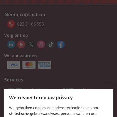
Neem contact op
023 51 66 555
Volg ons op
We aanvaarden
Services
750.000 producten
2.500 merken
Bestellen
Inkoopoplossingen
We respecteren uw privacy
Retouren
Technisch advies
We gebruiken cookies en andere technologieën voor
Track & Trace
statistische gebruiksanalyses, personalisatie en om