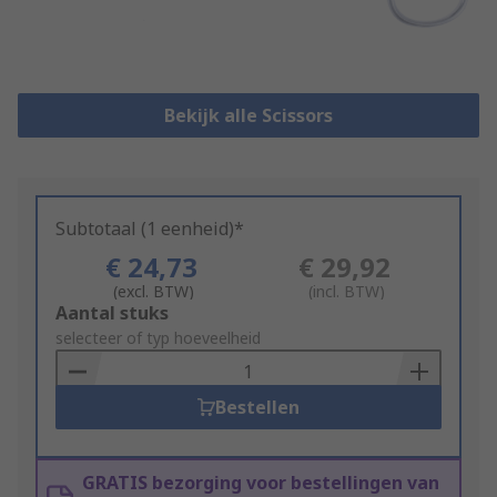
Bekijk alle Scissors
Subtotaal (1 eenheid)*
€ 24,73
€ 29,92
(excl. BTW)
(incl. BTW)
Add
Aantal stuks
to
selecteer of typ hoeveelheid
Basket
Bestellen
GRATIS bezorging voor bestellingen van