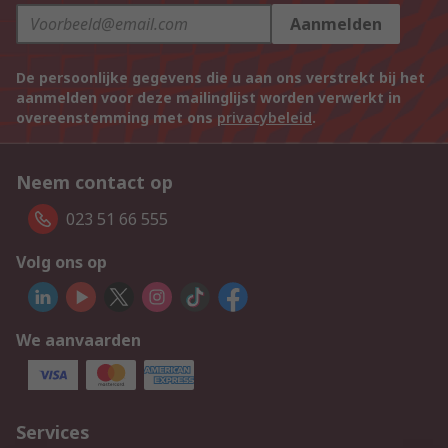
Aanmelden
De persoonlijke gegevens die u aan ons verstrekt bij het
aanmelden voor deze mailinglijst worden verwerkt in
overeenstemming met ons
privacybeleid
.
Neem contact op
023 51 66 555
Volg ons op
We aanvaarden
Services