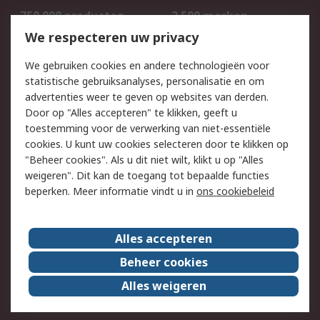
750.000 producten
2.500 merken
Bestellen
Inkoopoplossingen
We respecteren uw privacy
Retouren
Technisch advies
We gebruiken cookies en andere technologieën voor
Track & Trace
statistische gebruiksanalyses, personalisatie en om
advertenties weer te geven op websites van derden.
Wettelijk
Door op "Alles accepteren" te klikken, geeft u
toestemming voor de verwerking van niet-essentiële
Cookiebeleid
Email veiligheid
cookies. U kunt uw cookies selecteren door te klikken op
Privacybeleid
Websitevoorwaarden
"Beheer cookies". Als u dit niet wilt, klikt u op "Alles
weigeren". Dit kan de toegang tot bepaalde functies
Algemene
beperken. Meer informatie vindt u in
ons cookiebeleid
verkoopvoorwaarden
Over RS
Alles accepteren
RS Group
Over ons
Beheer cookies
RS wereldwijd
Werken bij RS
Alles weigeren
ESG