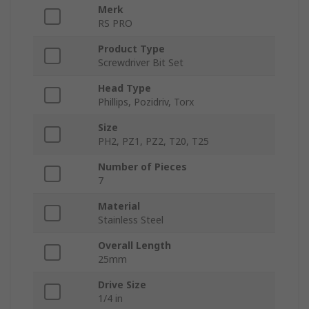
Merk
RS PRO
Product Type
Screwdriver Bit Set
Head Type
Phillips, Pozidriv, Torx
Size
PH2, PZ1, PZ2, T20, T25
Number of Pieces
7
Material
Stainless Steel
Overall Length
25mm
Drive Size
1/4 in