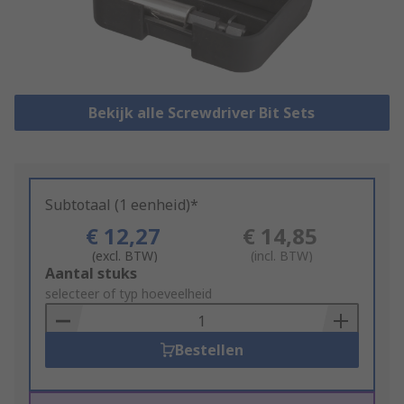
Bekijk alle Screwdriver Bit Sets
Subtotaal (1 eenheid)*
€ 12,27
€ 14,85
(excl. BTW)
(incl. BTW)
Add
Aantal stuks
to
selecteer of typ hoeveelheid
Basket
Bestellen