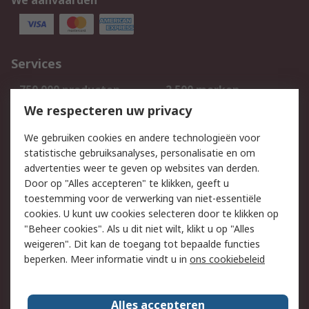
We aanvaarden
Services
750.000 producten
2.500 merken
Bestellen
Inkoopoplossingen
We respecteren uw privacy
Retouren
Technisch advies
We gebruiken cookies en andere technologieën voor
Track & Trace
statistische gebruiksanalyses, personalisatie en om
advertenties weer te geven op websites van derden.
Wettelijk
Door op "Alles accepteren" te klikken, geeft u
toestemming voor de verwerking van niet-essentiële
Cookiebeleid
Email veiligheid
cookies. U kunt uw cookies selecteren door te klikken op
Privacybeleid
Websitevoorwaarden
"Beheer cookies". Als u dit niet wilt, klikt u op "Alles
weigeren". Dit kan de toegang tot bepaalde functies
Algemene
beperken. Meer informatie vindt u in
ons cookiebeleid
verkoopvoorwaarden
Over RS
Alles accepteren