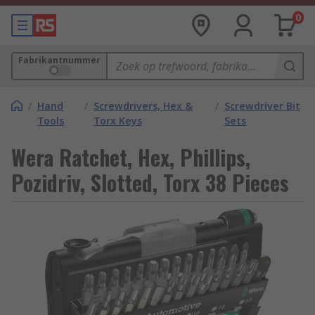
0
Fabrikantnummer
/
Hand
/
Screwdrivers, Hex &
/
Screwdriver Bit
Tools
Torx Keys
Sets
Wera Ratchet, Hex, Phillips,
Pozidriv, Slotted, Torx 38 Pieces